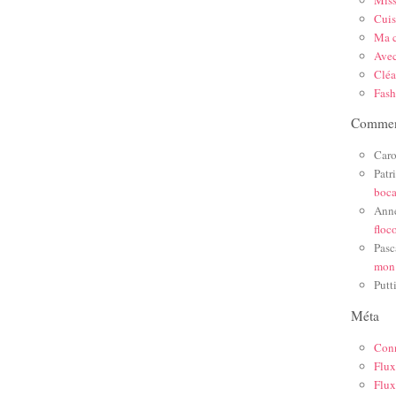
Mis
Cuis
Ma c
Ave
Cléa
Fas
Comment
Caro
Patr
boc
Ann
floc
Pasc
mon
Putt
Méta
Con
Flux
Flux