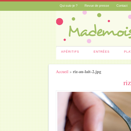
Qui suis-je ?
Revue de presse
Contact
APÉRITIFS
ENTRÉES
PLA
riz-au-lait-2.jpg
Accueil
»
ri