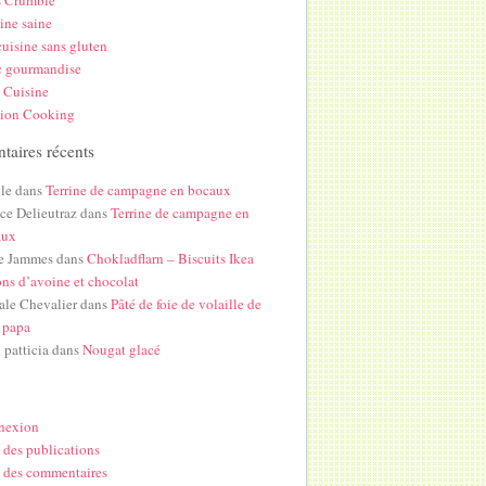
s Crumble
ine saine
uisine sans gluten
c gourmandise
 Cuisine
hion Cooking
aires récents
le
dans
Terrine de campagne en bocaux
ice Delieutraz
dans
Terrine de campagne en
aux
e Jammes
dans
Chokladflarn – Biscuits Ikea
ons d’avoine et chocolat
ale Chevalier
dans
Pâté de foie de volaille de
 papa
i patticia
dans
Nougat glacé
nexion
 des publications
 des commentaires