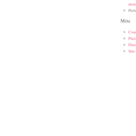
mon
Putt
Méta
Con
Flux
Flux
Site