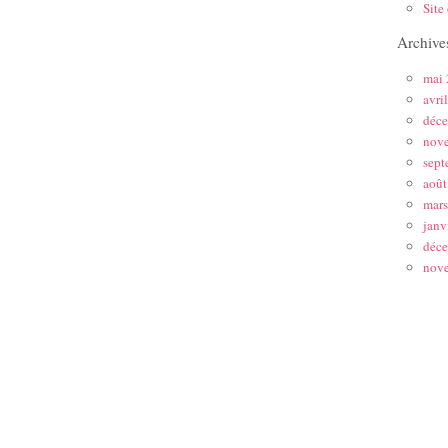
Site
Archive
mai
avri
déc
nov
sept
août
mar
janv
déc
nov