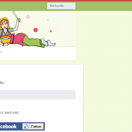
ËL
che
ez moi sur