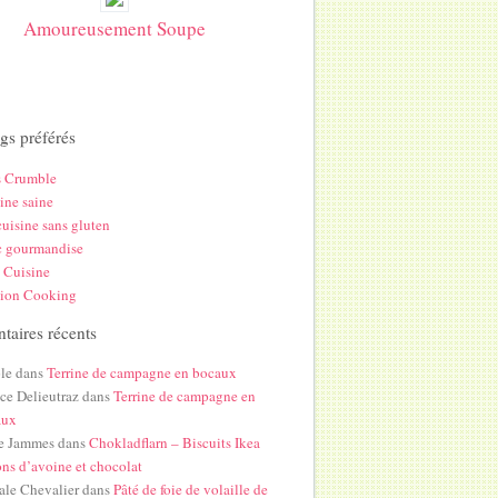
Amoureusement Soupe
gs préférés
s Crumble
ine saine
uisine sans gluten
c gourmandise
 Cuisine
hion Cooking
aires récents
le
dans
Terrine de campagne en bocaux
ice Delieutraz
dans
Terrine de campagne en
aux
e Jammes
dans
Chokladflarn – Biscuits Ikea
ons d’avoine et chocolat
ale Chevalier
dans
Pâté de foie de volaille de