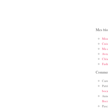
Mes blo
Mis
Cuis
Ma c
Ave
Cléa
Fas
Comment
Caro
Patr
boc
Ann
floc
Pasc