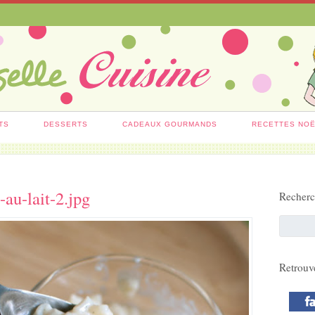
TS
DESSERTS
CADEAUX GOURMANDS
RECETTES NO
z-au-lait-2.jpg
Recher
Retrouv