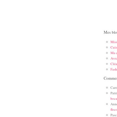
Mes blo
Mis
Cuis
Ma c
Ave
Cléa
Fas
Comment
Caro
Patr
boc
Ann
floc
Pasc