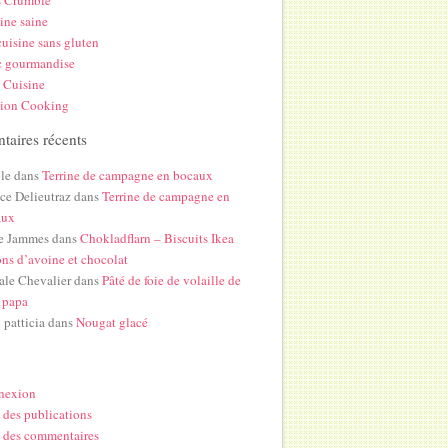
s Crumble
ine saine
uisine sans gluten
c gourmandise
 Cuisine
hion Cooking
aires récents
le
dans
Terrine de campagne en bocaux
ice Delieutraz
dans
Terrine de campagne en
aux
e Jammes
dans
Chokladflarn – Biscuits Ikea
ons d’avoine et chocolat
ale Chevalier
dans
Pâté de foie de volaille de
 papa
i patticia
dans
Nougat glacé
nexion
 des publications
 des commentaires