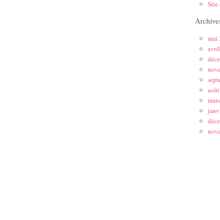
Site
Archive
mai
avri
déc
nov
sept
août
mar
janv
déc
nov