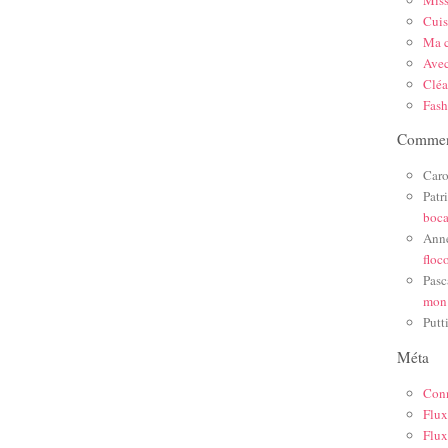
Mis
Cuis
Ma c
Ave
Cléa
Fas
Comment
Caro
Patr
boc
Ann
floc
Pasc
mon
Putt
Méta
Con
Flux
Flux