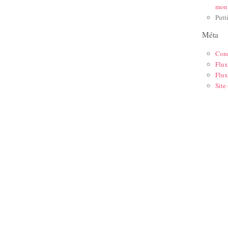
mon
Putt
Méta
Con
Flux
Flux
Site