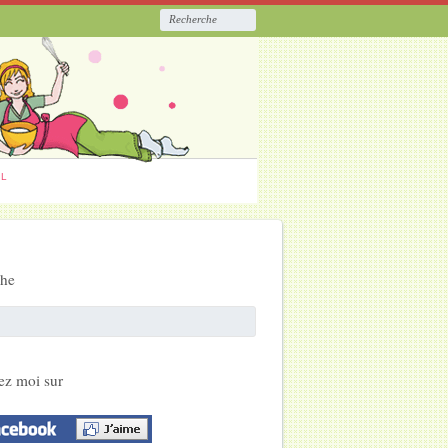
ËL
che
ez moi sur