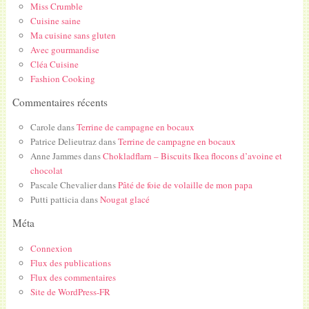
Miss Crumble
Cuisine saine
Ma cuisine sans gluten
Avec gourmandise
Cléa Cuisine
Fashion Cooking
Commentaires récents
Carole
dans
Terrine de campagne en bocaux
Patrice Delieutraz
dans
Terrine de campagne en bocaux
Anne Jammes
dans
Chokladflarn – Biscuits Ikea flocons d’avoine et
chocolat
Pascale Chevalier
dans
Pâté de foie de volaille de mon papa
Putti patticia
dans
Nougat glacé
Méta
Connexion
Flux des publications
Flux des commentaires
Site de WordPress-FR