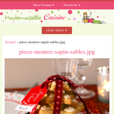
Menu Principal
Recherche
2ÈME MENU
piece-montee-sapin-sables.jpg
Accueil
»
piece-montee-sapin-sables.jpg