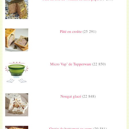
Pâté en croûte
(25 291)
Micro Vap’ de Tupperware
(22 850)
Nougat glacé
(22 848)
Gratin de butternut au curry
(20 581)