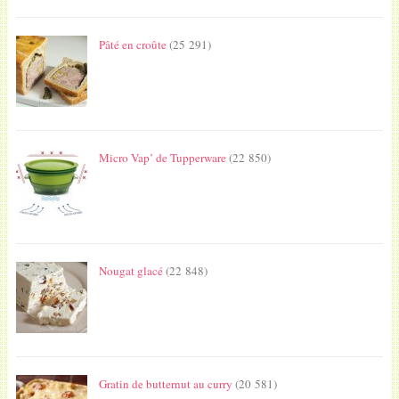
Pâté en croûte
(25 291)
Micro Vap’ de Tupperware
(22 850)
Nougat glacé
(22 848)
Gratin de butternut au curry
(20 581)