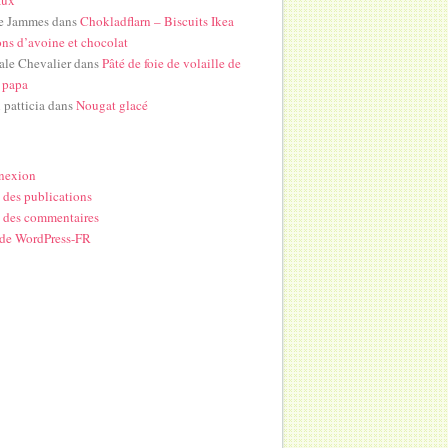
e Jammes
dans
Chokladflarn – Biscuits Ikea
ons d’avoine et chocolat
ale Chevalier
dans
Pâté de foie de volaille de
 papa
i patticia
dans
Nougat glacé
nexion
 des publications
 des commentaires
 de WordPress-FR