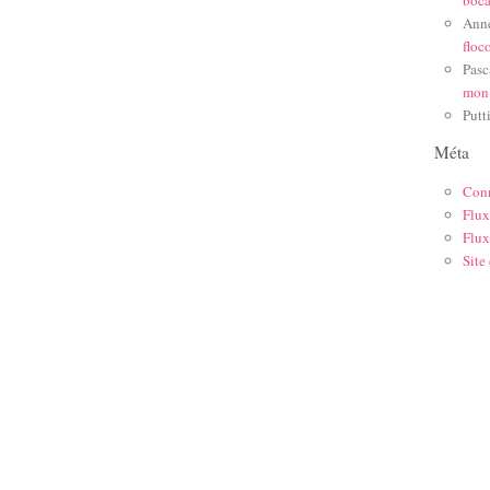
Ann
floc
Pasc
mon
Putt
Méta
Con
Flux
Flux
Site