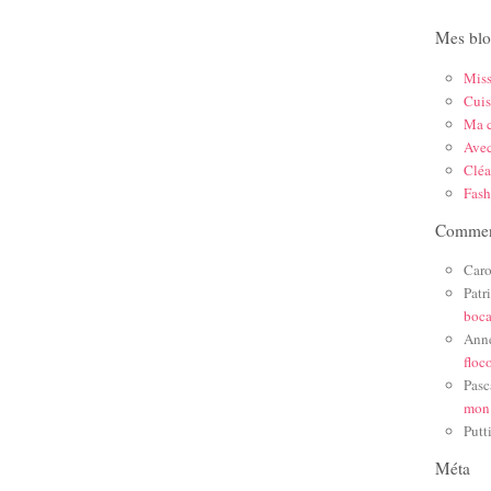
Mes blo
Mis
Cuis
Ma c
Ave
Cléa
Fas
Comment
Caro
Patr
boc
Ann
floc
Pasc
mon
Putt
Méta