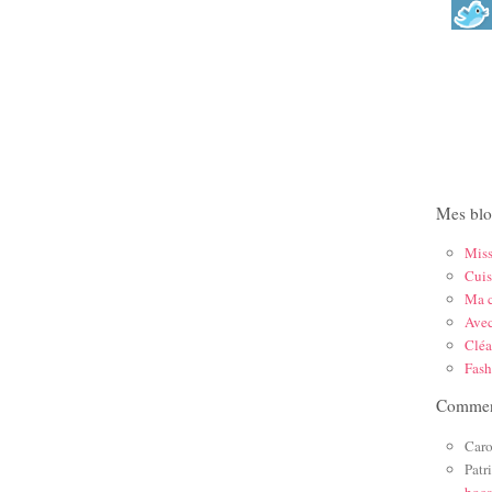
Mes blo
Mis
Cuis
Ma c
Ave
Cléa
Fas
Comment
Caro
Patr
boc