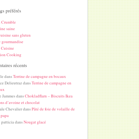
gs préférés
s Crumble
ine saine
uisine sans gluten
c gourmandise
 Cuisine
hion Cooking
aires récents
le
dans
Terrine de campagne en bocaux
ice Delieutraz
dans
Terrine de campagne en
aux
e Jammes
dans
Chokladflarn – Biscuits Ikea
ons d’avoine et chocolat
ale Chevalier
dans
Pâté de foie de volaille de
 papa
i patticia
dans
Nougat glacé