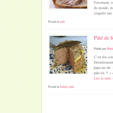
Forcément, av
du monde, mai
congeler une
Posted in
pâté
Pâté de 
Publié par
Made
C’est fou com
Dernièrement
papa me dit : 
pâté toi ?! »
Lire la suite
Posted in
Entrée
,
pâté