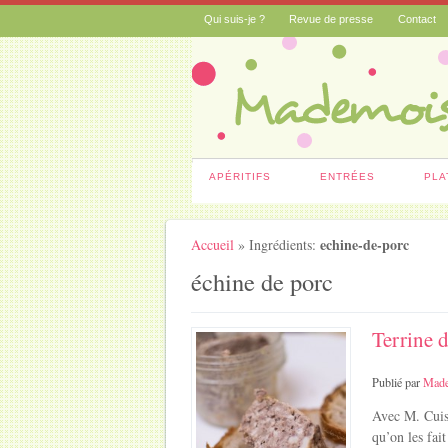
Qui suis-je ?
Revue de presse
Contact
APÉRITIFS
ENTRÉES
PLA
echine-de-porc
Accueil
» Ingrédients:
échine de porc
Terrine 
Publié par
Made
Avec M. Cuisi
qu’on les fai