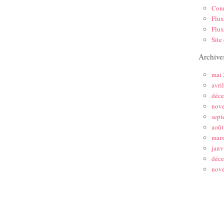
Con
Flux
Flux
Site
Archive
mai
avri
déc
nov
sept
août
mar
janv
déc
nov