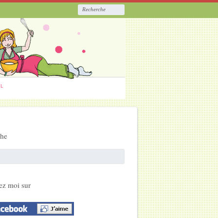
ËL
che
ez moi sur