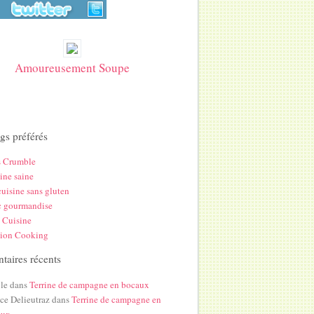
Amoureusement Soupe
gs préférés
s Crumble
ine saine
uisine sans gluten
c gourmandise
 Cuisine
hion Cooking
aires récents
le
dans
Terrine de campagne en bocaux
ice Delieutraz
dans
Terrine de campagne en
aux