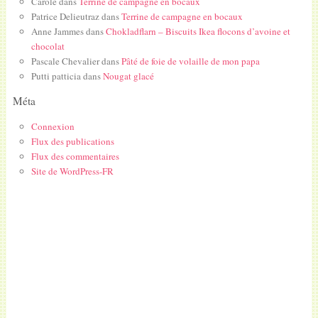
Carole
dans
Terrine de campagne en bocaux
Patrice Delieutraz
dans
Terrine de campagne en bocaux
Anne Jammes
dans
Chokladflarn – Biscuits Ikea flocons d’avoine et
chocolat
Pascale Chevalier
dans
Pâté de foie de volaille de mon papa
Putti patticia
dans
Nougat glacé
Méta
Connexion
Flux des publications
Flux des commentaires
Site de WordPress-FR