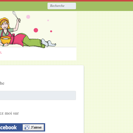
ËL
che
ez moi sur