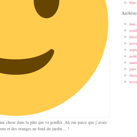
Site
Archive
mai
avri
déc
nov
sept
août
mar
janv
déc
nov
me chose dans la pâte qui va gonfler. Ah oui parce que j’avais
trons et des oranges au fond du jardin… !