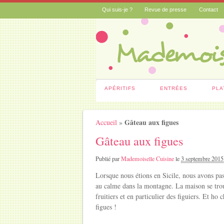
Qui suis-je ?
Revue de presse
Contact
APÉRITIFS
ENTRÉES
PLA
Gâteau aux figues
Accueil
»
Gâteau aux figues
Publié par
Mademoiselle Cuisine
le
3 septembre 2015
Lorsque nous étions en Sicile, nous avons pa
au calme dans la montagne. La maison se trou
fruitiers et en particulier des figuiers. Et ho 
figues !