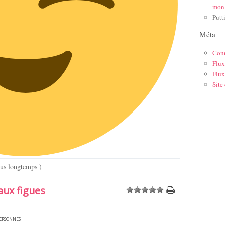
mon
Putt
Méta
Con
Flux
Flux
Site
lus longtemps )
aux figues
1
2
3
4
5
ersonnes