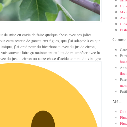
Mis
Cuis
Ma c
Ave
Cléa
Fas
out de suite eu envie de faire quelque chose avec ces jolies
Comment
our cette recette de gâteau aux figues, que j’ai adaptée à ce que
himique, j’ai opté pour du bicarbonate avec du jus de citron,
Caro
 je vais souvent faire ça maintenant au lieu de m’embêter avec la
Patr
vec du jus de citron ou autre chose d’acide comme du vinaigre
boc
Ann
floc
Pasc
mon
Putt
Méta
Con
Flux
Flux