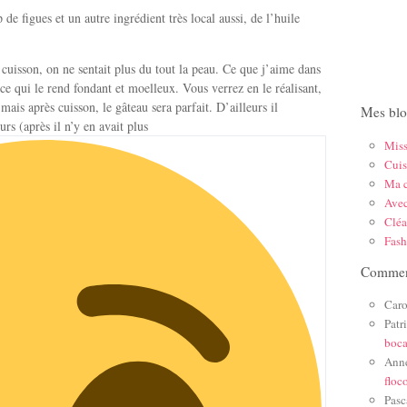
de figues et un autre ingrédient très local aussi, de l’huile
s cuisson, on ne sentait plus du tout la peau. Ce que j’aime dans
 ce qui le rend fondant et moelleux. Vous verrez en le réalisant,
mais après cuisson, le gâteau sera parfait. D’ailleurs il
Mes blo
s (après il n’y en avait plus
Mis
Cuis
Ma c
Ave
Cléa
Fas
Comment
Caro
Patr
boc
Ann
floc
Pasc