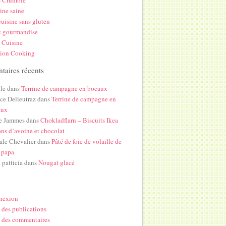
s Crumble
ine saine
uisine sans gluten
c gourmandise
 Cuisine
hion Cooking
aires récents
le
dans
Terrine de campagne en bocaux
ice Delieutraz
dans
Terrine de campagne en
aux
e Jammes
dans
Chokladflarn – Biscuits Ikea
ons d’avoine et chocolat
ale Chevalier
dans
Pâté de foie de volaille de
 papa
i patticia
dans
Nougat glacé
nexion
 des publications
 des commentaires