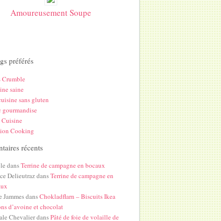
Amoureusement Soupe
gs préférés
s Crumble
ine saine
uisine sans gluten
c gourmandise
 Cuisine
hion Cooking
aires récents
le
dans
Terrine de campagne en bocaux
ice Delieutraz
dans
Terrine de campagne en
aux
e Jammes
dans
Chokladflarn – Biscuits Ikea
ons d’avoine et chocolat
ale Chevalier
dans
Pâté de foie de volaille de