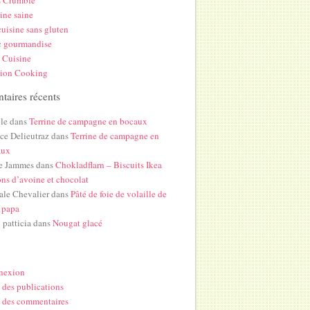
s Crumble
ine saine
uisine sans gluten
c gourmandise
 Cuisine
hion Cooking
aires récents
le
dans
Terrine de campagne en bocaux
ice Delieutraz
dans
Terrine de campagne en
aux
e Jammes
dans
Chokladflarn – Biscuits Ikea
ons d’avoine et chocolat
ale Chevalier
dans
Pâté de foie de volaille de
 papa
i patticia
dans
Nougat glacé
nexion
 des publications
 des commentaires