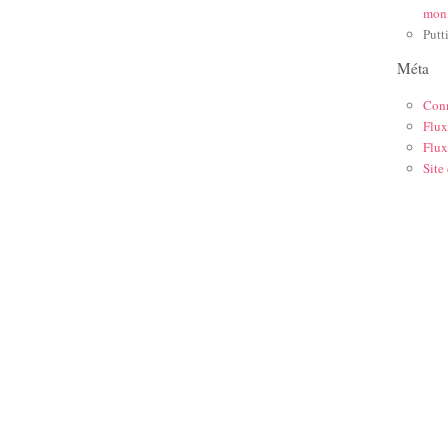
mon
Putt
Méta
Con
Flux
Flux
Site