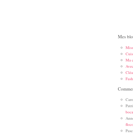
Mes blo
Mis
Cuis
Ma c
Ave
Cléa
Fas
Comment
Caro
Patr
boc
Ann
floc
Pasc