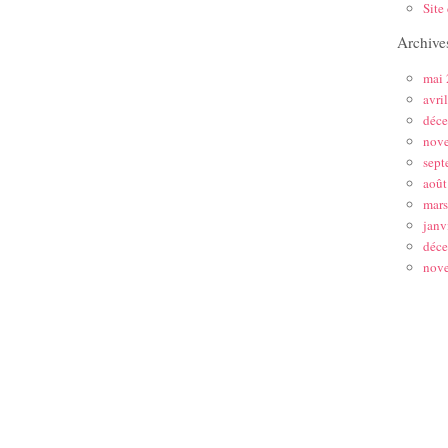
Site
Archive
mai
avri
déc
nov
sept
août
mar
janv
déc
nov