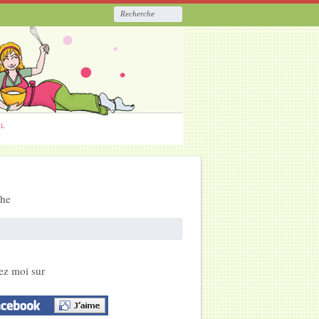
ËL
che
ez moi sur