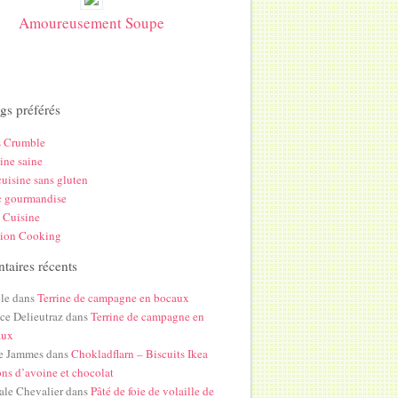
Amoureusement Soupe
gs préférés
s Crumble
ine saine
uisine sans gluten
c gourmandise
 Cuisine
hion Cooking
aires récents
le
dans
Terrine de campagne en bocaux
ice Delieutraz
dans
Terrine de campagne en
aux
e Jammes
dans
Chokladflarn – Biscuits Ikea
ons d’avoine et chocolat
ale Chevalier
dans
Pâté de foie de volaille de