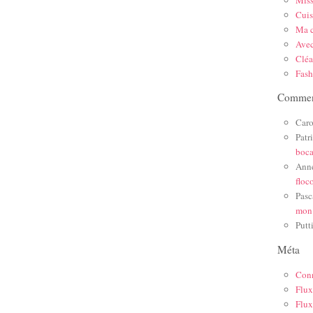
Mis
Cuis
Ma c
Ave
Cléa
Fas
Comment
Caro
Patr
boc
Ann
floc
Pasc
mon
Putt
Méta
Con
Flux
Flux