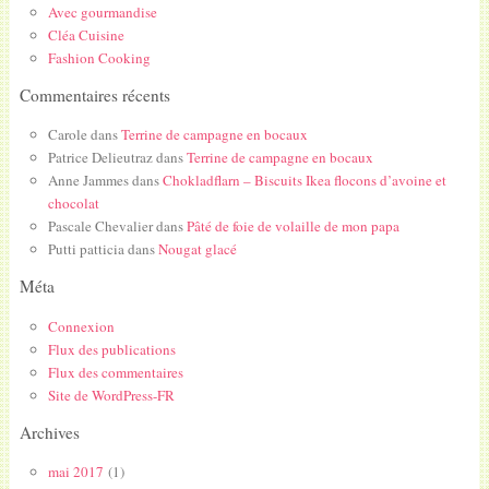
Avec gourmandise
Cléa Cuisine
Fashion Cooking
Commentaires récents
Carole
dans
Terrine de campagne en bocaux
Patrice Delieutraz
dans
Terrine de campagne en bocaux
Anne Jammes
dans
Chokladflarn – Biscuits Ikea flocons d’avoine et
chocolat
Pascale Chevalier
dans
Pâté de foie de volaille de mon papa
Putti patticia
dans
Nougat glacé
Méta
Connexion
Flux des publications
Flux des commentaires
Site de WordPress-FR
Archives
mai 2017
(1)