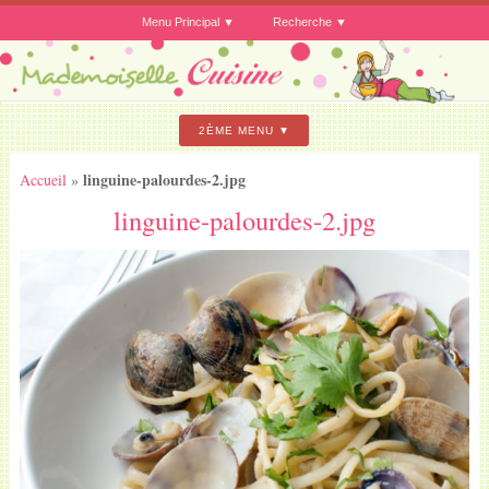
Menu Principal
Recherche
2ÈME MENU
linguine-palourdes-2.jpg
Accueil
»
linguine-palourdes-2.jpg