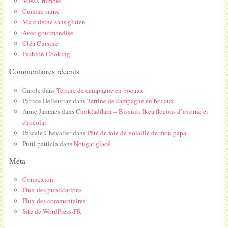
Miss Crumble
Cuisine saine
Ma cuisine sans gluten
Avec gourmandise
Cléa Cuisine
Fashion Cooking
Commentaires récents
Carole
dans
Terrine de campagne en bocaux
Patrice Delieutraz
dans
Terrine de campagne en bocaux
Anne Jammes
dans
Chokladflarn – Biscuits Ikea flocons d’avoine et
chocolat
Pascale Chevalier
dans
Pâté de foie de volaille de mon papa
Putti patticia
dans
Nougat glacé
Méta
Connexion
Flux des publications
Flux des commentaires
Site de WordPress-FR