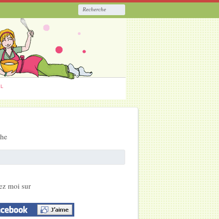
ËL
che
ez moi sur