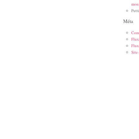
mon
Putt
Méta
Con
Flux
Flux
Site