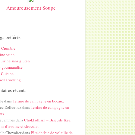
Amoureusement Soupe
gs préférés
s Crumble
ine saine
uisine sans gluten
c gourmandise
 Cuisine
hion Cooking
aires récents
le
dans
Terrine de campagne en bocaux
ice Delieutraz
dans
Terrine de campagne en
aux
e Jammes
dans
Chokladflarn – Biscuits Ikea
ons d’avoine et chocolat
ale Chevalier
dans
Pâté de foie de volaille de