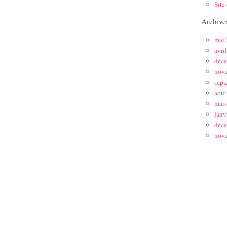
Site
Archive
mai
avri
déc
nov
sept
août
mar
janv
déc
nov