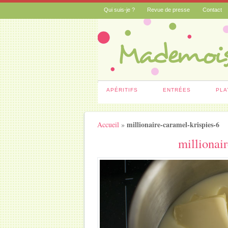
Qui suis-je ?
Revue de presse
Contact
APÉRITIFS
ENTRÉES
PLA
millionaire-caramel-krispies-6
Accueil
»
millionai