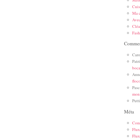
Mis
Cuis
Ma c
Ave
Cléa
Fas
Comment
Caro
Patr
boc
Ann
floc
Pasc
mon
Putt
Méta
Con
Flux
Flux