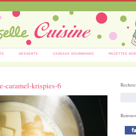
TS
DESSERTS
CADEAUX GOURMANDS
RECETTES NO
re-caramel-krispies-6
Recher
Retrouv