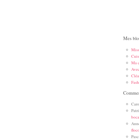
Mes blo
Mis
Cuis
Ma c
Ave
Cléa
Fas
Comment
Caro
Patr
boc
Ann
floc
Pasc