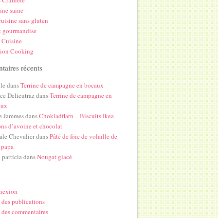
s Crumble
ine saine
uisine sans gluten
c gourmandise
 Cuisine
hion Cooking
aires récents
le
dans
Terrine de campagne en bocaux
ice Delieutraz
dans
Terrine de campagne en
aux
e Jammes
dans
Chokladflarn – Biscuits Ikea
ons d’avoine et chocolat
ale Chevalier
dans
Pâté de foie de volaille de
 papa
i patticia
dans
Nougat glacé
nexion
 des publications
 des commentaires