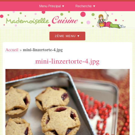
Menu Principal
Recherche
2ÈME MENU
mini-linzertorte-4.jpg
Accueil
»
mini-linzertorte-4.jpg