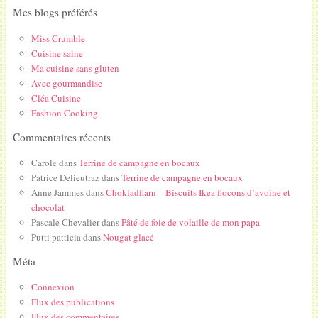
Mes blogs préférés
Miss Crumble
Cuisine saine
Ma cuisine sans gluten
Avec gourmandise
Cléa Cuisine
Fashion Cooking
Commentaires récents
Carole
dans
Terrine de campagne en bocaux
Patrice Delieutraz
dans
Terrine de campagne en bocaux
Anne Jammes
dans
Chokladflarn – Biscuits Ikea flocons d’avoine et
chocolat
Pascale Chevalier
dans
Pâté de foie de volaille de mon papa
Putti patticia
dans
Nougat glacé
Méta
Connexion
Flux des publications
Flux des commentaires