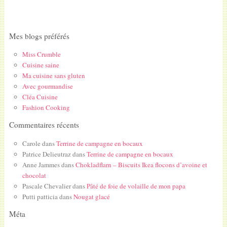
Mes blogs préférés
Miss Crumble
Cuisine saine
Ma cuisine sans gluten
Avec gourmandise
Cléa Cuisine
Fashion Cooking
Commentaires récents
Carole
dans
Terrine de campagne en bocaux
Patrice Delieutraz
dans
Terrine de campagne en bocaux
Anne Jammes
dans
Chokladflarn – Biscuits Ikea flocons d’avoine et
chocolat
Pascale Chevalier
dans
Pâté de foie de volaille de mon papa
Putti patticia
dans
Nougat glacé
Méta