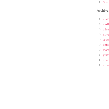
Site
Archive
mai
avri
déc
nov
sept
août
mar
janv
déc
nov