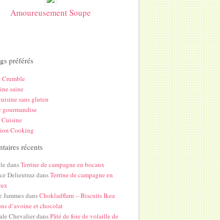
Amoureusement Soupe
gs préférés
s Crumble
ine saine
uisine sans gluten
c gourmandise
 Cuisine
hion Cooking
aires récents
le
dans
Terrine de campagne en bocaux
ice Delieutraz
dans
Terrine de campagne en
aux
e Jammes
dans
Chokladflarn – Biscuits Ikea
ons d’avoine et chocolat
ale Chevalier
dans
Pâté de foie de volaille de