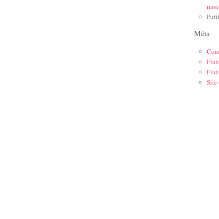
mon
Putt
Méta
Con
Flux
Flux
Site