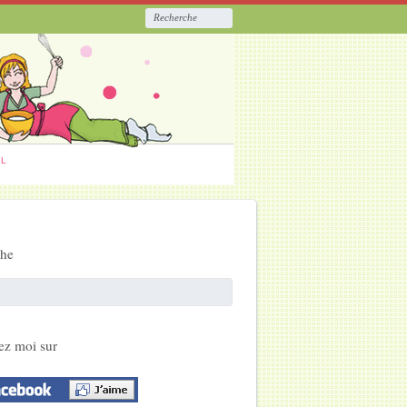
ËL
che
ez moi sur