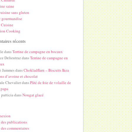
s Crumble
ine saine
uisine sans gluten
c gourmandise
 Cuisine
hion Cooking
aires récents
le
dans
Terrine de campagne en bocaux
ice Delieutraz
dans
Terrine de campagne en
aux
e Jammes
dans
Chokladflarn – Biscuits Ikea
ons d’avoine et chocolat
ale Chevalier
dans
Pâté de foie de volaille de
 papa
i patticia
dans
Nougat glacé
nexion
 des publications
 des commentaires