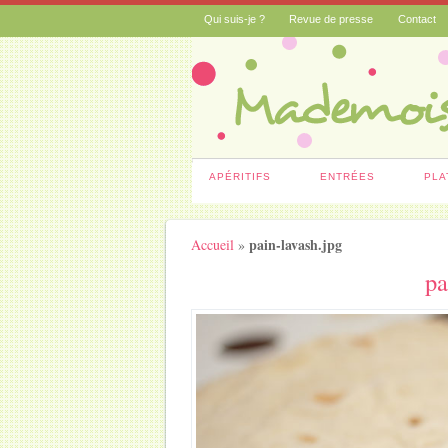
Qui suis-je ?
Revue de presse
Contact
APÉRITIFS
ENTRÉES
PLA
pain-lavash.jpg
Accueil
»
pa