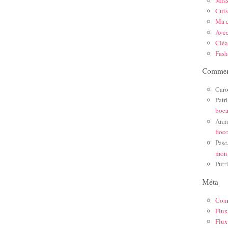
Mis
Cuis
Ma c
Ave
Cléa
Fas
Comment
Caro
Patr
boc
Ann
floc
Pasc
mon
Putt
Méta
Con
Flux
Flux