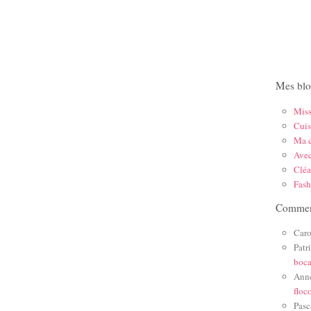
Mes blo
Mis
Cuis
Ma c
Ave
Cléa
Fas
Comment
Caro
Patr
boc
Ann
floc
Pasc