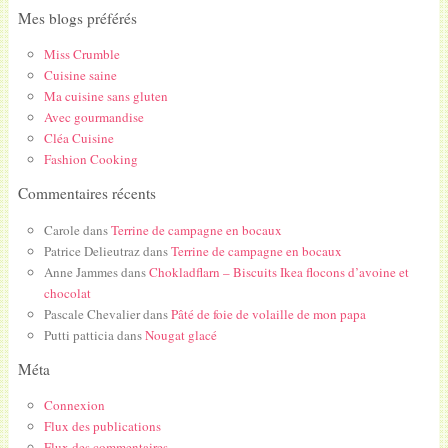
Mes blogs préférés
Miss Crumble
Cuisine saine
Ma cuisine sans gluten
Avec gourmandise
Cléa Cuisine
Fashion Cooking
Commentaires récents
Carole
dans
Terrine de campagne en bocaux
Patrice Delieutraz
dans
Terrine de campagne en bocaux
Anne Jammes
dans
Chokladflarn – Biscuits Ikea flocons d’avoine et
chocolat
Pascale Chevalier
dans
Pâté de foie de volaille de mon papa
Putti patticia
dans
Nougat glacé
Méta
Connexion
Flux des publications
Flux des commentaires