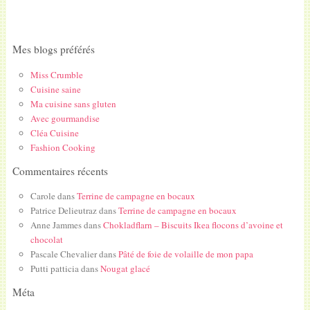
Mes blogs préférés
Miss Crumble
Cuisine saine
Ma cuisine sans gluten
Avec gourmandise
Cléa Cuisine
Fashion Cooking
Commentaires récents
Carole
dans
Terrine de campagne en bocaux
Patrice Delieutraz
dans
Terrine de campagne en bocaux
Anne Jammes
dans
Chokladflarn – Biscuits Ikea flocons d’avoine et
chocolat
Pascale Chevalier
dans
Pâté de foie de volaille de mon papa
Putti patticia
dans
Nougat glacé
Méta