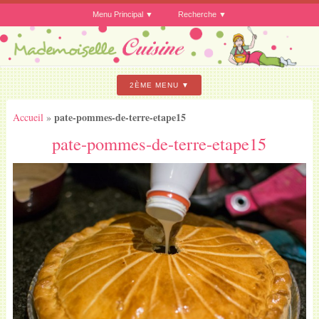
Menu Principal
Recherche
2ÈME MENU
pate-pommes-de-terre-etape15
Accueil
»
pate-pommes-de-terre-etape15