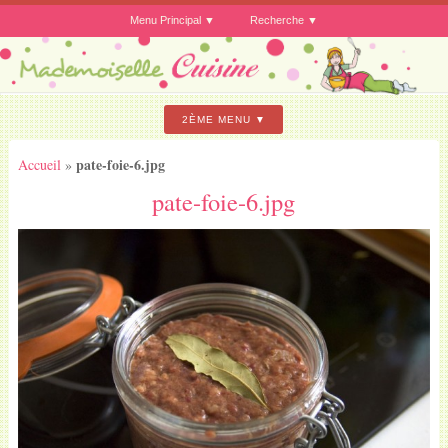
Menu Principal
Recherche
2ÈME MENU
pate-foie-6.jpg
Accueil
»
pate-foie-6.jpg