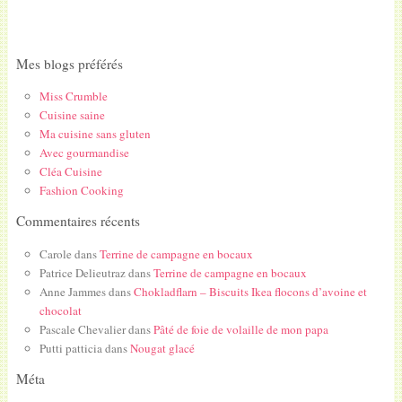
Mes blogs préférés
Miss Crumble
Cuisine saine
Ma cuisine sans gluten
Avec gourmandise
Cléa Cuisine
Fashion Cooking
Commentaires récents
Carole
dans
Terrine de campagne en bocaux
Patrice Delieutraz
dans
Terrine de campagne en bocaux
Anne Jammes
dans
Chokladflarn – Biscuits Ikea flocons d’avoine et
chocolat
Pascale Chevalier
dans
Pâté de foie de volaille de mon papa
Putti patticia
dans
Nougat glacé
Méta