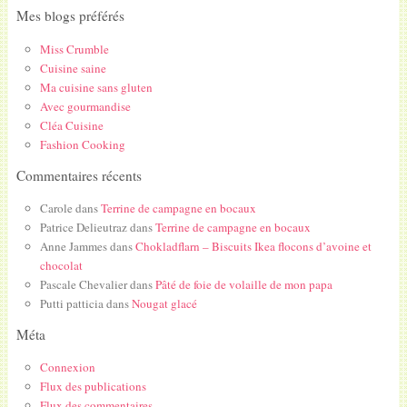
Mes blogs préférés
Miss Crumble
Cuisine saine
Ma cuisine sans gluten
Avec gourmandise
Cléa Cuisine
Fashion Cooking
Commentaires récents
Carole
dans
Terrine de campagne en bocaux
Patrice Delieutraz
dans
Terrine de campagne en bocaux
Anne Jammes
dans
Chokladflarn – Biscuits Ikea flocons d’avoine et
chocolat
Pascale Chevalier
dans
Pâté de foie de volaille de mon papa
Putti patticia
dans
Nougat glacé
Méta
Connexion
Flux des publications
Flux des commentaires