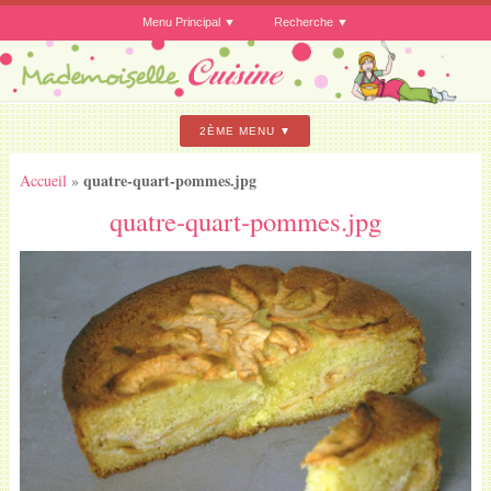
Menu Principal
Recherche
2ÈME MENU
quatre-quart-pommes.jpg
Accueil
»
quatre-quart-pommes.jpg