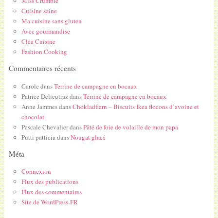
Miss Crumble
Cuisine saine
Ma cuisine sans gluten
Avec gourmandise
Cléa Cuisine
Fashion Cooking
Commentaires récents
Carole
dans
Terrine de campagne en bocaux
Patrice Delieutraz
dans
Terrine de campagne en bocaux
Anne Jammes
dans
Chokladflarn – Biscuits Ikea flocons d’avoine et
chocolat
Pascale Chevalier
dans
Pâté de foie de volaille de mon papa
Putti patticia
dans
Nougat glacé
Méta
Connexion
Flux des publications
Flux des commentaires
Site de WordPress-FR