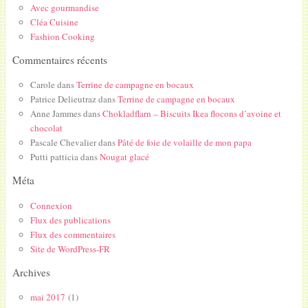
Avec gourmandise
Cléa Cuisine
Fashion Cooking
Commentaires récents
Carole
dans
Terrine de campagne en bocaux
Patrice Delieutraz
dans
Terrine de campagne en bocaux
Anne Jammes
dans
Chokladflarn – Biscuits Ikea flocons d’avoine et
chocolat
Pascale Chevalier
dans
Pâté de foie de volaille de mon papa
Putti patticia
dans
Nougat glacé
Méta
Connexion
Flux des publications
Flux des commentaires
Site de WordPress-FR
Archives
mai 2017
(1)