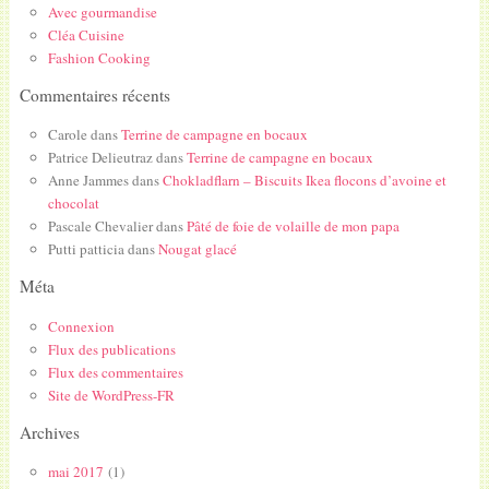
Avec gourmandise
Cléa Cuisine
Fashion Cooking
Commentaires récents
Carole
dans
Terrine de campagne en bocaux
Patrice Delieutraz
dans
Terrine de campagne en bocaux
Anne Jammes
dans
Chokladflarn – Biscuits Ikea flocons d’avoine et
chocolat
Pascale Chevalier
dans
Pâté de foie de volaille de mon papa
Putti patticia
dans
Nougat glacé
Méta
Connexion
Flux des publications
Flux des commentaires
Site de WordPress-FR
Archives
mai 2017
(1)