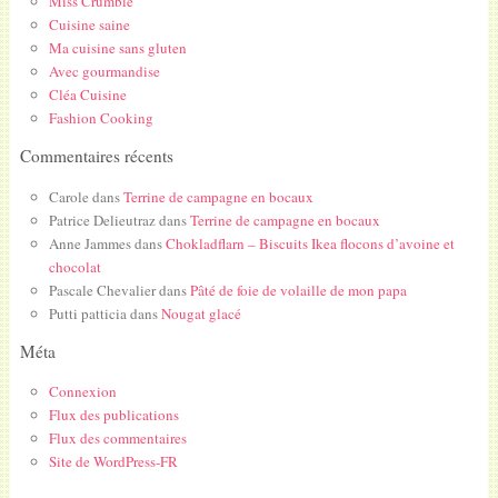
Miss Crumble
Cuisine saine
Ma cuisine sans gluten
Avec gourmandise
Cléa Cuisine
Fashion Cooking
Commentaires récents
Carole
dans
Terrine de campagne en bocaux
Patrice Delieutraz
dans
Terrine de campagne en bocaux
Anne Jammes
dans
Chokladflarn – Biscuits Ikea flocons d’avoine et
chocolat
Pascale Chevalier
dans
Pâté de foie de volaille de mon papa
Putti patticia
dans
Nougat glacé
Méta
Connexion
Flux des publications
Flux des commentaires
Site de WordPress-FR