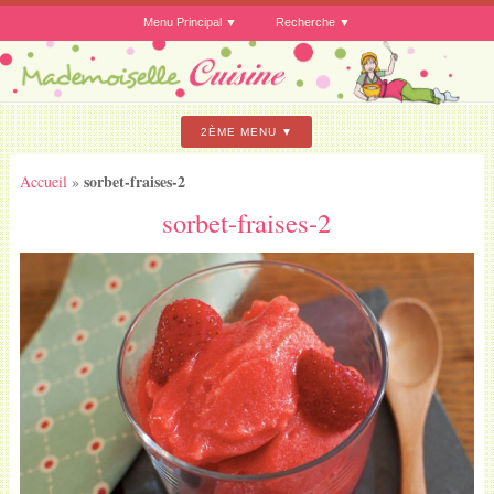
Menu Principal
Recherche
2ÈME MENU
sorbet-fraises-2
Accueil
»
sorbet-fraises-2