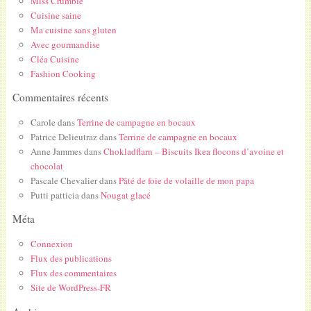
Miss Crumble
Cuisine saine
Ma cuisine sans gluten
Avec gourmandise
Cléa Cuisine
Fashion Cooking
Commentaires récents
Carole
dans
Terrine de campagne en bocaux
Patrice Delieutraz
dans
Terrine de campagne en bocaux
Anne Jammes
dans
Chokladflarn – Biscuits Ikea flocons d’avoine et
chocolat
Pascale Chevalier
dans
Pâté de foie de volaille de mon papa
Putti patticia
dans
Nougat glacé
Méta
Connexion
Flux des publications
Flux des commentaires
Site de WordPress-FR