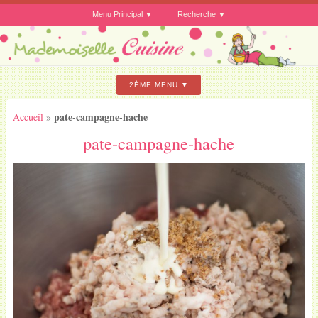
Menu Principal
Recherche
2ÈME MENU
pate-campagne-hache
Accueil
»
pate-campagne-hache