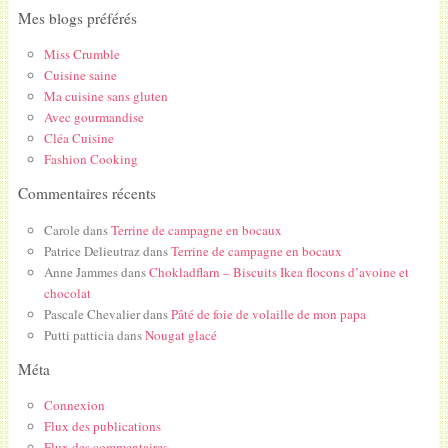
Mes blogs préférés
Miss Crumble
Cuisine saine
Ma cuisine sans gluten
Avec gourmandise
Cléa Cuisine
Fashion Cooking
Commentaires récents
Carole
dans
Terrine de campagne en bocaux
Patrice Delieutraz
dans
Terrine de campagne en bocaux
Anne Jammes
dans
Chokladflarn – Biscuits Ikea flocons d’avoine et
chocolat
Pascale Chevalier
dans
Pâté de foie de volaille de mon papa
Putti patticia
dans
Nougat glacé
Méta
Connexion
Flux des publications
Flux des commentaires