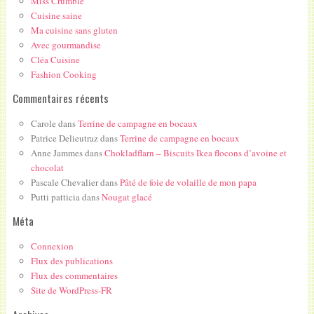
Miss Crumble
Cuisine saine
Ma cuisine sans gluten
Avec gourmandise
Cléa Cuisine
Fashion Cooking
Commentaires récents
Carole
dans
Terrine de campagne en bocaux
Patrice Delieutraz
dans
Terrine de campagne en bocaux
Anne Jammes
dans
Chokladflarn – Biscuits Ikea flocons d’avoine et
chocolat
Pascale Chevalier
dans
Pâté de foie de volaille de mon papa
Putti patticia
dans
Nougat glacé
Méta
Connexion
Flux des publications
Flux des commentaires
Site de WordPress-FR