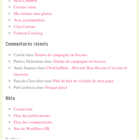
Miss Crumble
Cuisine saine
Ma cuisine sans gluten
Avec gourmandise
Cléa Cuisine
Fashion Cooking
Commentaires récents
Carole
dans
Terrine de campagne en bocaux
Patrice Delieutraz
dans
Terrine de campagne en bocaux
Anne Jammes
dans
Chokladflarn – Biscuits Ikea flocons d’avoine et
chocolat
Pascale Chevalier
dans
Pâté de foie de volaille de mon papa
Putti patticia
dans
Nougat glacé
Méta
Connexion
Flux des publications
Flux des commentaires
Site de WordPress-FR