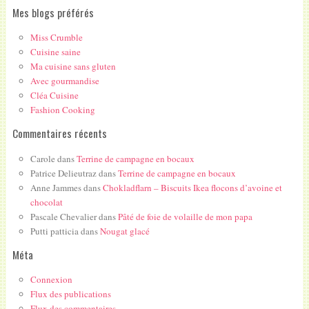
Mes blogs préférés
Miss Crumble
Cuisine saine
Ma cuisine sans gluten
Avec gourmandise
Cléa Cuisine
Fashion Cooking
Commentaires récents
Carole
dans
Terrine de campagne en bocaux
Patrice Delieutraz
dans
Terrine de campagne en bocaux
Anne Jammes
dans
Chokladflarn – Biscuits Ikea flocons d’avoine et
chocolat
Pascale Chevalier
dans
Pâté de foie de volaille de mon papa
Putti patticia
dans
Nougat glacé
Méta
Connexion
Flux des publications
Flux des commentaires