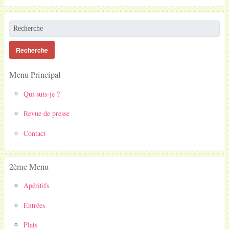
Menu Principal
Qui suis-je ?
Revue de presse
Contact
2ème Menu
Apéritifs
Entrées
Plats