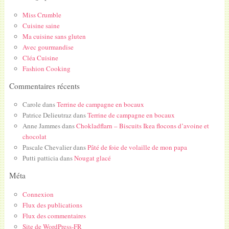
Miss Crumble
Cuisine saine
Ma cuisine sans gluten
Avec gourmandise
Cléa Cuisine
Fashion Cooking
Commentaires récents
Carole
dans
Terrine de campagne en bocaux
Patrice Delieutraz
dans
Terrine de campagne en bocaux
Anne Jammes
dans
Chokladflarn – Biscuits Ikea flocons d’avoine et
chocolat
Pascale Chevalier
dans
Pâté de foie de volaille de mon papa
Putti patticia
dans
Nougat glacé
Méta
Connexion
Flux des publications
Flux des commentaires
Site de WordPress-FR