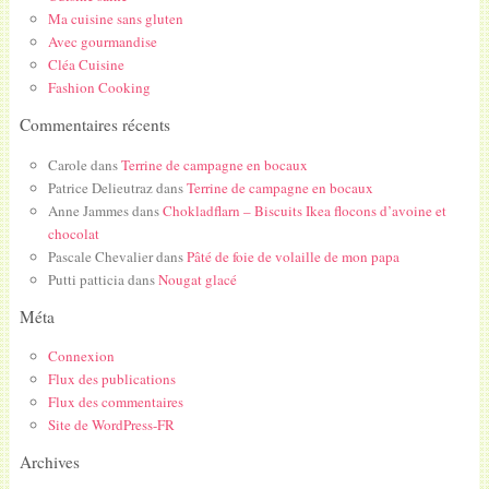
Ma cuisine sans gluten
Avec gourmandise
Cléa Cuisine
Fashion Cooking
Commentaires récents
Carole
dans
Terrine de campagne en bocaux
Patrice Delieutraz
dans
Terrine de campagne en bocaux
Anne Jammes
dans
Chokladflarn – Biscuits Ikea flocons d’avoine et
chocolat
Pascale Chevalier
dans
Pâté de foie de volaille de mon papa
Putti patticia
dans
Nougat glacé
Méta
Connexion
Flux des publications
Flux des commentaires
Site de WordPress-FR
Archives