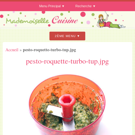
Menu Principal
Recherche
2ÈME MENU
pesto-roquette-turbo-tup.jpg
Accueil
»
pesto-roquette-turbo-tup.jpg