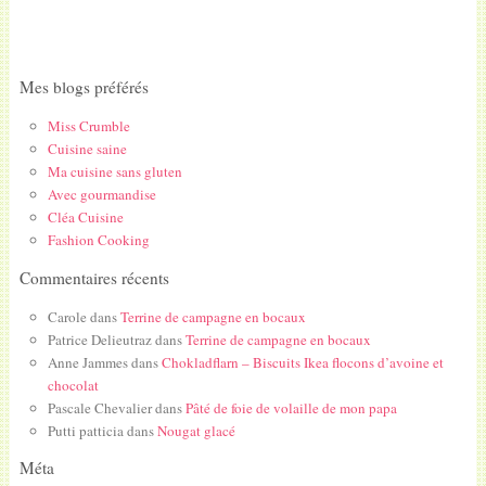
Mes blogs préférés
Miss Crumble
Cuisine saine
Ma cuisine sans gluten
Avec gourmandise
Cléa Cuisine
Fashion Cooking
Commentaires récents
Carole
dans
Terrine de campagne en bocaux
Patrice Delieutraz
dans
Terrine de campagne en bocaux
Anne Jammes
dans
Chokladflarn – Biscuits Ikea flocons d’avoine et
chocolat
Pascale Chevalier
dans
Pâté de foie de volaille de mon papa
Putti patticia
dans
Nougat glacé
Méta