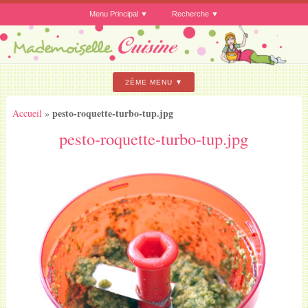
Menu Principal
Recherche
2ÈME MENU
pesto-roquette-turbo-tup.jpg
Accueil
»
pesto-roquette-turbo-tup.jpg