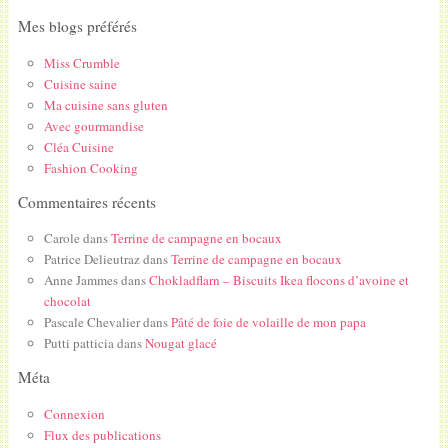
Mes blogs préférés
Miss Crumble
Cuisine saine
Ma cuisine sans gluten
Avec gourmandise
Cléa Cuisine
Fashion Cooking
Commentaires récents
Carole
dans
Terrine de campagne en bocaux
Patrice Delieutraz
dans
Terrine de campagne en bocaux
Anne Jammes
dans
Chokladflarn – Biscuits Ikea flocons d’avoine et
chocolat
Pascale Chevalier
dans
Pâté de foie de volaille de mon papa
Putti patticia
dans
Nougat glacé
Méta
Connexion
Flux des publications