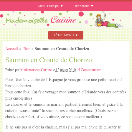
Menu Principal
Recherche
2ÈME MENU
Saumon en Croute de Chorizo
Accueil
»
Plats
»
Saumon en Croute de Chorizo
Publié par
Mademoiselle Cuisine
le
12 juillet 2010
|
5 Commentaires
Pour fêter la victoire de l’Espagne je vous propose une petite recette à
base de chorizo.
Pour cette fois, j’ai fait voyager mon saumon d’Irlande vers des contrées
plus ensoleillées !
Le chorizo et le saumon se marient particulièrement bien, et grâce à la
cuisson “sous croute” le saumon reste bien moelleux. (Choisissez un
chorizo assez fort, si vous aimez, ce sera encore meilleur.)
Je ne sais pas si c’est la chaleur, mais j’ai pas mal envie de cuisiner le