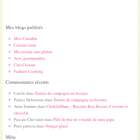
Mes blogs préférés
Miss Crumble
Cuisine saine
Ma cuisine sans gluten
Avec gourmandise
Cléa Cuisine
Fashion Cooking
Commentaires récents
Carole
dans
Terrine de campagne en bocaux
Patrice Delieutraz
dans
Terrine de campagne en bocaux
Anne Jammes
dans
Chokladflarn – Biscuits Ikea flocons d’avoine et
chocolat
Pascale Chevalier
dans
Pâté de foie de volaille de mon papa
Putti patticia
dans
Nougat glacé
Méta