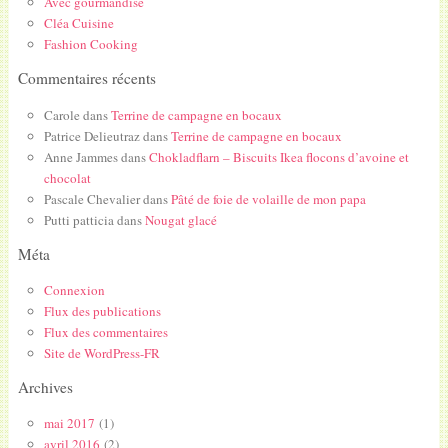
Avec gourmandise
Cléa Cuisine
Fashion Cooking
Commentaires récents
Carole
dans
Terrine de campagne en bocaux
Patrice Delieutraz
dans
Terrine de campagne en bocaux
Anne Jammes
dans
Chokladflarn – Biscuits Ikea flocons d’avoine et
chocolat
Pascale Chevalier
dans
Pâté de foie de volaille de mon papa
Putti patticia
dans
Nougat glacé
Méta
Connexion
Flux des publications
Flux des commentaires
Site de WordPress-FR
Archives
mai 2017
(1)
avril 2016
(2)