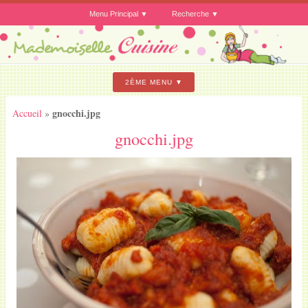
Menu Principal
Recherche
2ÈME MENU
gnocchi.jpg
Accueil
»
gnocchi.jpg