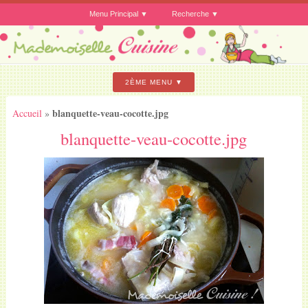
Menu Principal
Recherche
2ÈME MENU
blanquette-veau-cocotte.jpg
Accueil
»
blanquette-veau-cocotte.jpg