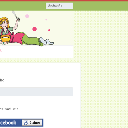
ËL
che
ez moi sur