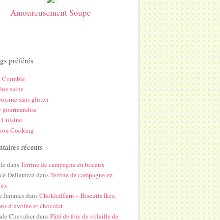
Amoureusement Soupe
gs préférés
s Crumble
ine saine
uisine sans gluten
c gourmandise
 Cuisine
hion Cooking
aires récents
le
dans
Terrine de campagne en bocaux
ice Delieutraz
dans
Terrine de campagne en
aux
e Jammes
dans
Chokladflarn – Biscuits Ikea
ons d’avoine et chocolat
ale Chevalier
dans
Pâté de foie de volaille de