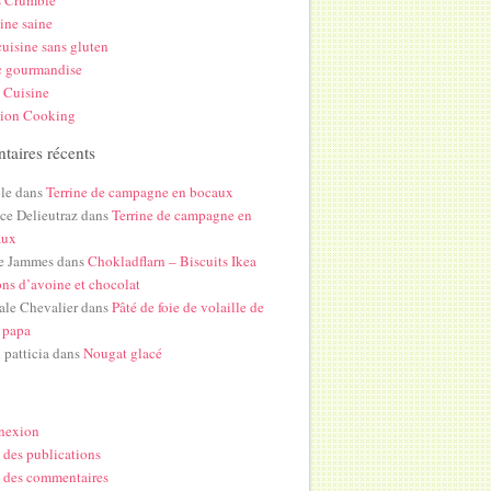
s Crumble
ine saine
uisine sans gluten
c gourmandise
 Cuisine
hion Cooking
aires récents
le
dans
Terrine de campagne en bocaux
ice Delieutraz
dans
Terrine de campagne en
aux
e Jammes
dans
Chokladflarn – Biscuits Ikea
ons d’avoine et chocolat
ale Chevalier
dans
Pâté de foie de volaille de
 papa
i patticia
dans
Nougat glacé
nexion
 des publications
 des commentaires