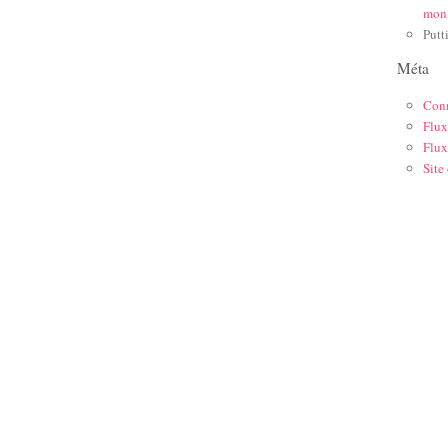
mon
Putt
Méta
Con
Flux
Flux
Site