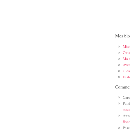
Mes blo
Mis
Cuis
Ma c
Ave
Cléa
Fas
Comment
Caro
Patr
boc
Ann
floc
Pasc