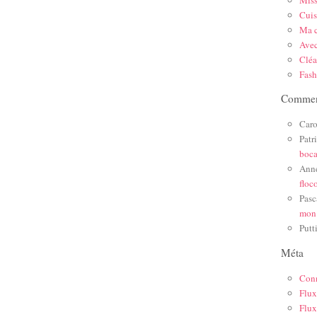
Mis
Cuis
Ma c
Ave
Cléa
Fas
Comment
Caro
Patr
boc
Ann
floc
Pasc
mon
Putt
Méta
Con
Flux
Flux