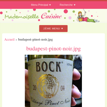
Menu Principal
Recherche
2ÈME MENU
budapest-pinot-noir.jpg
Accueil
»
budapest-pinot-noir.jpg