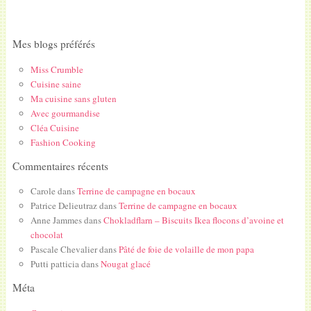
Mes blogs préférés
Miss Crumble
Cuisine saine
Ma cuisine sans gluten
Avec gourmandise
Cléa Cuisine
Fashion Cooking
Commentaires récents
Carole
dans
Terrine de campagne en bocaux
Patrice Delieutraz
dans
Terrine de campagne en bocaux
Anne Jammes
dans
Chokladflarn – Biscuits Ikea flocons d’avoine et
chocolat
Pascale Chevalier
dans
Pâté de foie de volaille de mon papa
Putti patticia
dans
Nougat glacé
Méta