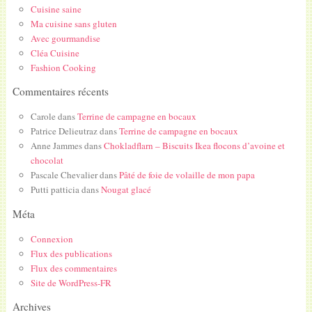
Cuisine saine
Ma cuisine sans gluten
Avec gourmandise
Cléa Cuisine
Fashion Cooking
Commentaires récents
Carole
dans
Terrine de campagne en bocaux
Patrice Delieutraz
dans
Terrine de campagne en bocaux
Anne Jammes
dans
Chokladflarn – Biscuits Ikea flocons d’avoine et
chocolat
Pascale Chevalier
dans
Pâté de foie de volaille de mon papa
Putti patticia
dans
Nougat glacé
Méta
Connexion
Flux des publications
Flux des commentaires
Site de WordPress-FR
Archives