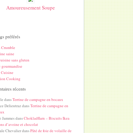
Amoureusement Soupe
gs préférés
s Crumble
ine saine
uisine sans gluten
c gourmandise
 Cuisine
hion Cooking
aires récents
le
dans
Terrine de campagne en bocaux
ice Delieutraz
dans
Terrine de campagne en
aux
e Jammes
dans
Chokladflarn – Biscuits Ikea
ons d’avoine et chocolat
ale Chevalier
dans
Pâté de foie de volaille de