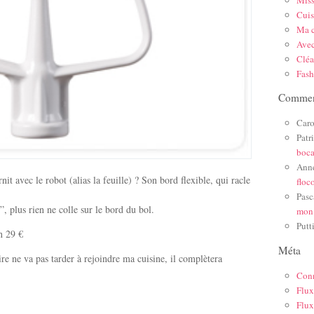
Mis
Cuis
Ma c
Ave
Cléa
Fas
Comment
Caro
Patr
boc
Ann
nit avec le robot (alias la feuille) ? Son bord flexible, qui racle
floc
Pasc
”, plus rien ne colle sur le bord du bol.
mon
Putt
n 29 €
Méta
re ne va pas tarder à rejoindre ma cuisine, il complètera
Con
Flux
Flux