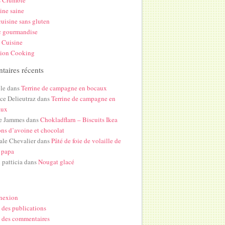
s Crumble
ine saine
uisine sans gluten
c gourmandise
 Cuisine
hion Cooking
aires récents
le
dans
Terrine de campagne en bocaux
ice Delieutraz
dans
Terrine de campagne en
aux
e Jammes
dans
Chokladflarn – Biscuits Ikea
ons d’avoine et chocolat
ale Chevalier
dans
Pâté de foie de volaille de
 papa
i patticia
dans
Nougat glacé
nexion
 des publications
 des commentaires