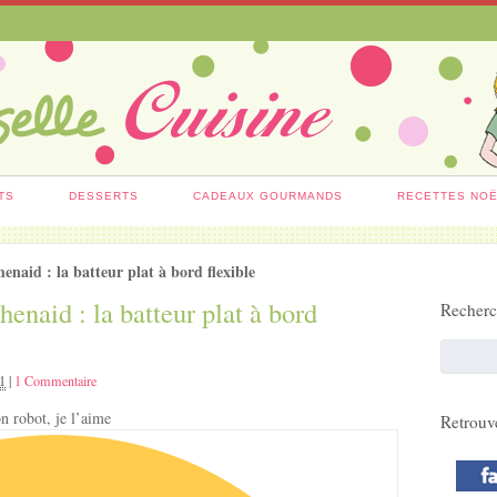
TS
DESSERTS
CADEAUX GOURMANDS
RECETTES NO
enaid : la batteur plat à bord flexible
enaid : la batteur plat à bord
Recher
11
|
1 Commentaire
on robot, je l’aime
Retrouv