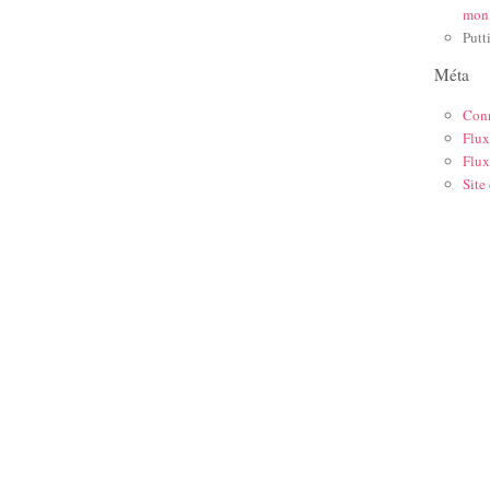
mon
Putt
Méta
Con
Flux
Flux
Site