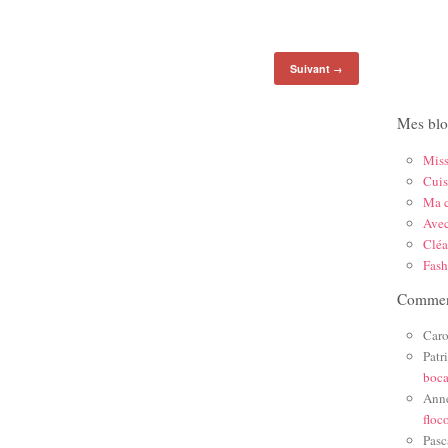
Suivant
→
Mes blo
Mis
Cuis
Ma c
Ave
Cléa
Fas
Comment
Caro
Patr
boc
Ann
floc
Pasc