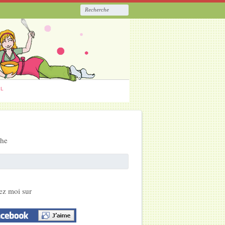
ËL
che
ez moi sur