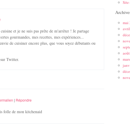
Site
Archive
e
mai
avri
 cuisine et je ne suis pas prête de m'arrêter ! Je partage
déc
ertes gourmandes, mes recettes, mes expériences...
nov
envie de cuisiner encore plus, que vous soyez débutants ou
sept
août
sur Twitter.
mar
janv
déc
nov
ermalien
|
Répondre
uis folle de mon kitchenaid