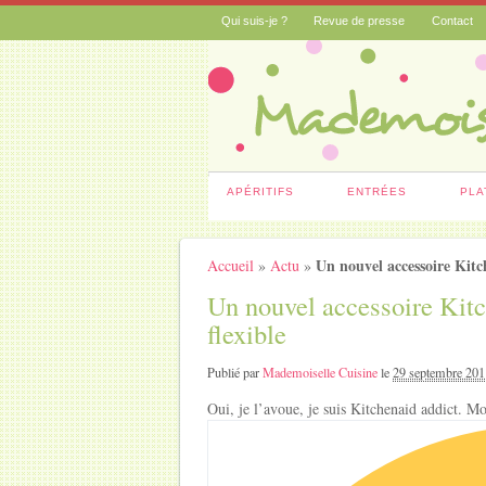
Qui suis-je ?
Revue de presse
Contact
APÉRITIFS
ENTRÉES
PLA
Un nouvel accessoire Kitch
Accueil
»
Actu
»
Un nouvel accessoire Kitch
flexible
Publié par
Mademoiselle Cuisine
le
29 septembre 20
Oui, je l’avoue, je suis Kitchenaid addict. M