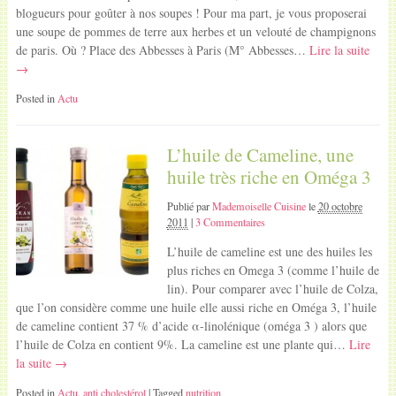
blogueurs pour goûter à nos soupes ! Pour ma part, je vous proposerai
une soupe de pommes de terre aux herbes et un velouté de champignons
de paris. Où ? Place des Abbesses à Paris (M° Abbesses…
Lire la suite
→
Posted in
Actu
L’huile de Cameline, une
huile très riche en Oméga 3
Publié par
Mademoiselle Cuisine
le
20 octobre
2011
|
3 Commentaires
L’huile de cameline est une des huiles les
plus riches en Omega 3 (comme l’huile de
lin). Pour comparer avec l’huile de Colza,
que l’on considère comme une huile elle aussi riche en Oméga 3, l’huile
de cameline contient 37 % d’acide α-linolénique (oméga 3 ) alors que
l’huile de Colza en contient 9%. La cameline est une plante qui…
Lire
la suite →
Posted in
Actu
,
anti cholestérol
| Tagged
nutrition