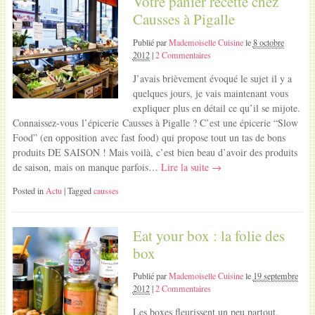
Votre panier recette chez
Causses à Pigalle
Publié par
Mademoiselle Cuisine
le
8 octobre
2012
|
2 Commentaires
J’avais brièvement évoqué le sujet il y a
quelques jours, je vais maintenant vous
expliquer plus en détail ce qu’il se mijote.
Connaissez-vous l’épicerie Causses à Pigalle ? C’est une épicerie “Slow
Food” (en opposition avec fast food) qui propose tout un tas de bons
produits DE SAISON ! Mais voilà, c’est bien beau d’avoir des produits
de saison, mais on manque parfois…
Lire la suite →
Posted in
Actu
| Tagged
causses
Eat your box : la folie des
box
Publié par
Mademoiselle Cuisine
le
19 septembre
2012
|
2 Commentaires
Les boxes fleurissent un peu partout,