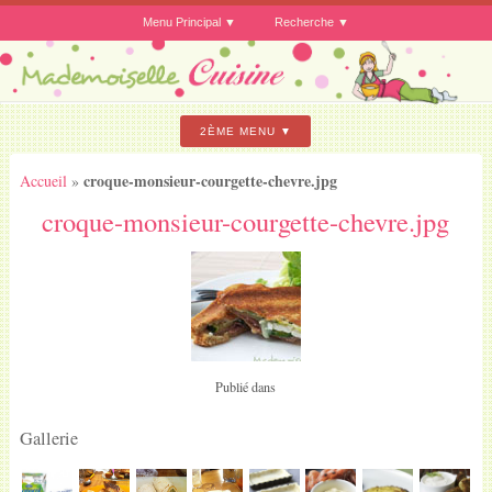
Menu Principal
Recherche
2ÈME MENU
croque-monsieur-courgette-chevre.jpg
Accueil
»
croque-monsieur-courgette-chevre.jpg
Publié dans
Gallerie