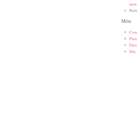
mon
Putt
Méta
Con
Flux
Flux
Site