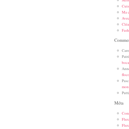
Mis
Cuis
Ma c
Ave
Cléa
Fas
Comment
Caro
Patr
boc
Ann
floc
Pasc
mon
Putt
Méta
Con
Flux
Flux