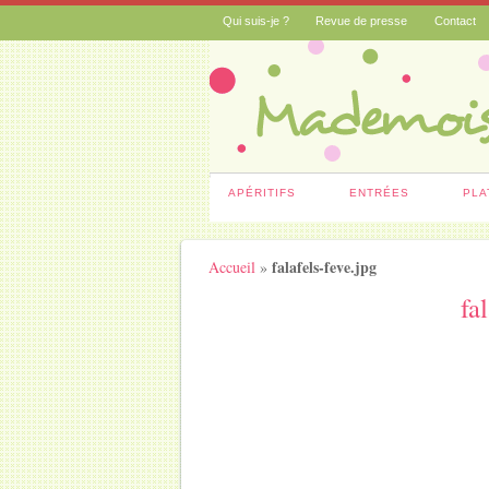
Qui suis-je ?
Revue de presse
Contact
APÉRITIFS
ENTRÉES
PLA
falafels-feve.jpg
Accueil
»
fa