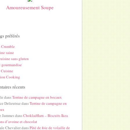
Amoureusement Soupe
gs préférés
s Crumble
ine saine
uisine sans gluten
c gourmandise
 Cuisine
hion Cooking
aires récents
le
dans
Terrine de campagne en bocaux
ice Delieutraz
dans
Terrine de campagne en
aux
e Jammes
dans
Chokladflarn – Biscuits Ikea
ons d’avoine et chocolat
ale Chevalier
dans
Pâté de foie de volaille de