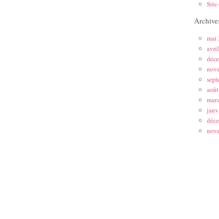
Site
Archive
mai
avri
déc
nov
sept
août
mar
janv
déc
nov