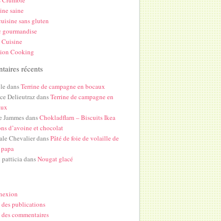
s Crumble
ine saine
uisine sans gluten
c gourmandise
 Cuisine
hion Cooking
aires récents
le
dans
Terrine de campagne en bocaux
ice Delieutraz
dans
Terrine de campagne en
aux
e Jammes
dans
Chokladflarn – Biscuits Ikea
ons d’avoine et chocolat
ale Chevalier
dans
Pâté de foie de volaille de
 papa
i patticia
dans
Nougat glacé
nexion
 des publications
 des commentaires