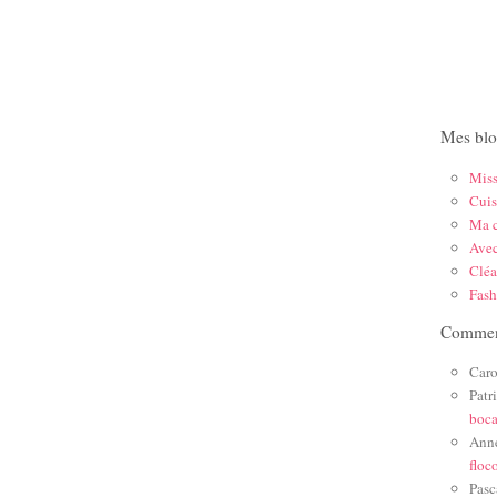
Mes blo
Mis
Cuis
Ma c
Ave
Cléa
Fas
Comment
Caro
Patr
boc
Ann
floc
Pasc