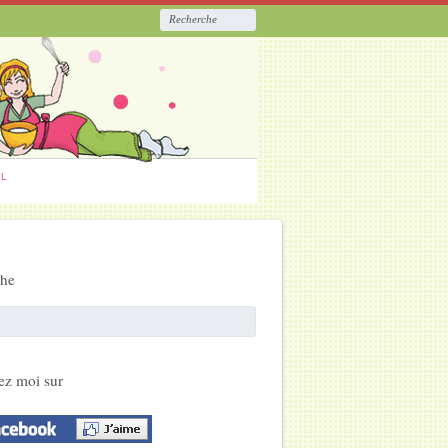
ËL
che
ez moi sur