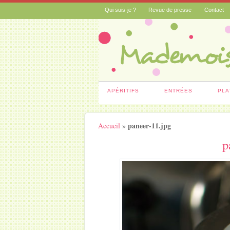
Qui suis-je ?
Revue de presse
Contact
APÉRITIFS
ENTRÉES
PLA
paneer-11.jpg
Accueil
»
p