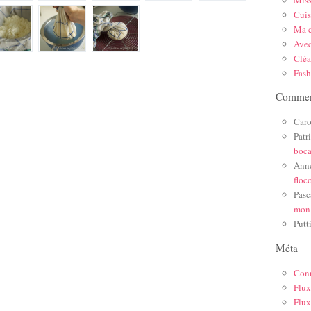
Mis
Cuis
Ma c
Ave
Cléa
Fas
Comment
Caro
Patr
boc
Ann
floc
Pasc
mon
Putt
Méta
Con
Flux
Flux