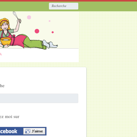
ËL
che
ez moi sur