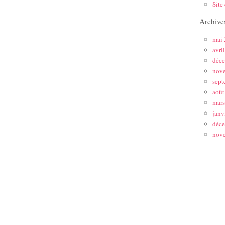
Site
Archive
mai
avri
déc
nov
sept
août
mar
janv
déc
nov