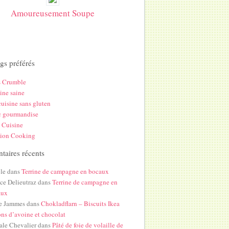
Amoureusement Soupe
gs préférés
s Crumble
ine saine
uisine sans gluten
c gourmandise
 Cuisine
hion Cooking
aires récents
le
dans
Terrine de campagne en bocaux
ice Delieutraz
dans
Terrine de campagne en
aux
e Jammes
dans
Chokladflarn – Biscuits Ikea
ons d’avoine et chocolat
ale Chevalier
dans
Pâté de foie de volaille de