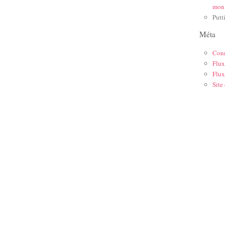
mon
Putt
Méta
Con
Flux
Flux
Site