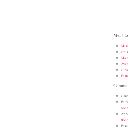
Mes blo
Mis
Cuis
Ma c
Ave
Cléa
Fas
Comment
Caro
Patr
boc
Ann
floc
Pasc