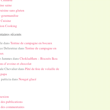
s Crumble
ine saine
uisine sans gluten
c gourmandise
 Cuisine
hion Cooking
aires récents
le
dans
Terrine de campagne en bocaux
ice Delieutraz
dans
Terrine de campagne en
aux
e Jammes
dans
Chokladflarn – Biscuits Ikea
ons d’avoine et chocolat
ale Chevalier
dans
Pâté de foie de volaille de
 papa
i patticia
dans
Nougat glacé
nexion
 des publications
 des commentaires