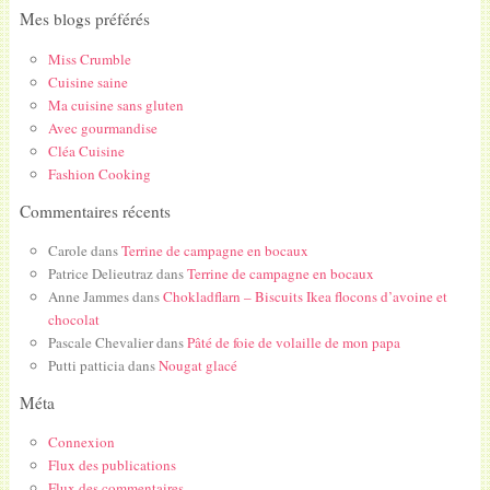
Mes blogs préférés
Miss Crumble
Cuisine saine
Ma cuisine sans gluten
Avec gourmandise
Cléa Cuisine
Fashion Cooking
Commentaires récents
Carole
dans
Terrine de campagne en bocaux
Patrice Delieutraz
dans
Terrine de campagne en bocaux
Anne Jammes
dans
Chokladflarn – Biscuits Ikea flocons d’avoine et
chocolat
Pascale Chevalier
dans
Pâté de foie de volaille de mon papa
Putti patticia
dans
Nougat glacé
Méta
Connexion
Flux des publications
Flux des commentaires