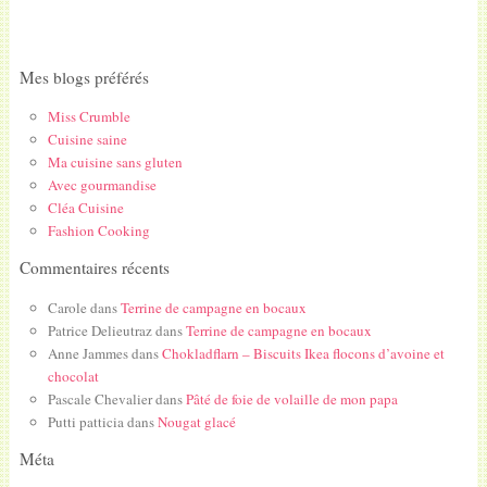
Mes blogs préférés
Miss Crumble
Cuisine saine
Ma cuisine sans gluten
Avec gourmandise
Cléa Cuisine
Fashion Cooking
Commentaires récents
Carole
dans
Terrine de campagne en bocaux
Patrice Delieutraz
dans
Terrine de campagne en bocaux
Anne Jammes
dans
Chokladflarn – Biscuits Ikea flocons d’avoine et
chocolat
Pascale Chevalier
dans
Pâté de foie de volaille de mon papa
Putti patticia
dans
Nougat glacé
Méta