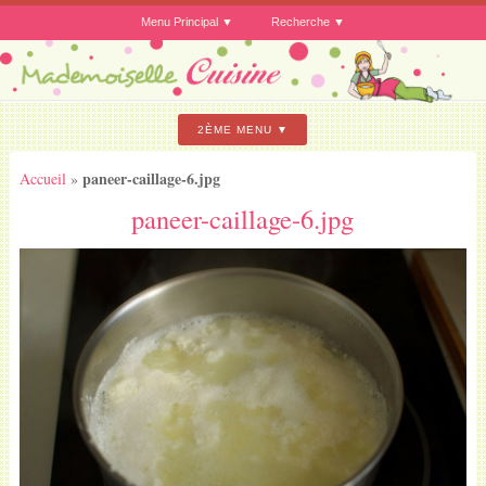
Menu Principal
Recherche
2ÈME MENU
paneer-caillage-6.jpg
Accueil
»
paneer-caillage-6.jpg