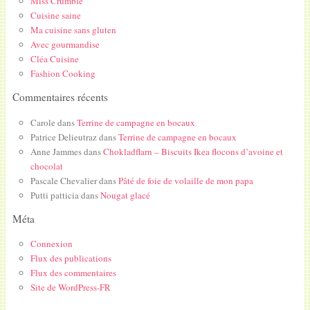
Miss Crumble
Cuisine saine
Ma cuisine sans gluten
Avec gourmandise
Cléa Cuisine
Fashion Cooking
Commentaires récents
Carole
dans
Terrine de campagne en bocaux
Patrice Delieutraz
dans
Terrine de campagne en bocaux
Anne Jammes
dans
Chokladflarn – Biscuits Ikea flocons d’avoine et
chocolat
Pascale Chevalier
dans
Pâté de foie de volaille de mon papa
Putti patticia
dans
Nougat glacé
Méta
Connexion
Flux des publications
Flux des commentaires
Site de WordPress-FR