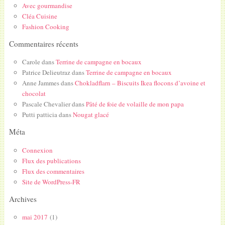
Avec gourmandise
Cléa Cuisine
Fashion Cooking
Commentaires récents
Carole
dans
Terrine de campagne en bocaux
Patrice Delieutraz
dans
Terrine de campagne en bocaux
Anne Jammes
dans
Chokladflarn – Biscuits Ikea flocons d’avoine et
chocolat
Pascale Chevalier
dans
Pâté de foie de volaille de mon papa
Putti patticia
dans
Nougat glacé
Méta
Connexion
Flux des publications
Flux des commentaires
Site de WordPress-FR
Archives
mai 2017
(1)