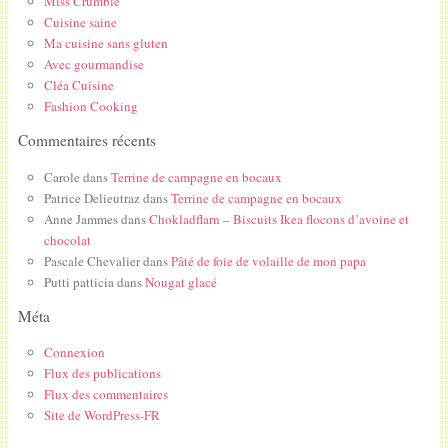
Miss Crumble
Cuisine saine
Ma cuisine sans gluten
Avec gourmandise
Cléa Cuisine
Fashion Cooking
Commentaires récents
Carole
dans
Terrine de campagne en bocaux
Patrice Delieutraz
dans
Terrine de campagne en bocaux
Anne Jammes
dans
Chokladflarn – Biscuits Ikea flocons d’avoine et
chocolat
Pascale Chevalier
dans
Pâté de foie de volaille de mon papa
Putti patticia
dans
Nougat glacé
Méta
Connexion
Flux des publications
Flux des commentaires
Site de WordPress-FR