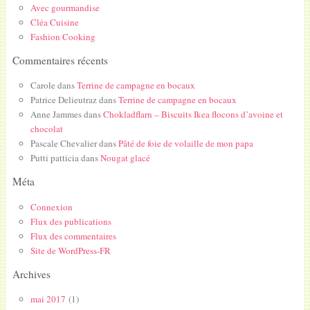
Avec gourmandise
Cléa Cuisine
Fashion Cooking
Commentaires récents
Carole
dans
Terrine de campagne en bocaux
Patrice Delieutraz
dans
Terrine de campagne en bocaux
Anne Jammes
dans
Chokladflarn – Biscuits Ikea flocons d’avoine et
chocolat
Pascale Chevalier
dans
Pâté de foie de volaille de mon papa
Putti patticia
dans
Nougat glacé
Méta
Connexion
Flux des publications
Flux des commentaires
Site de WordPress-FR
Archives
mai 2017
(1)