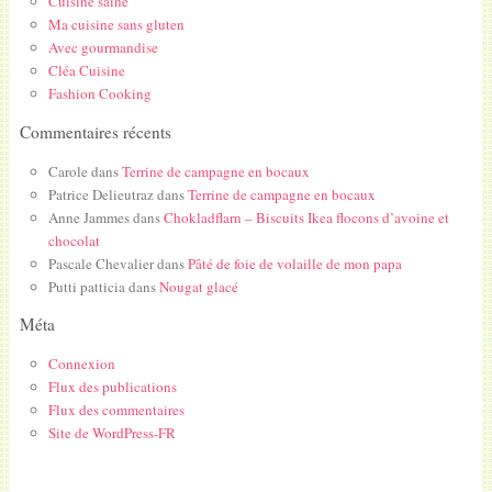
Cuisine saine
Ma cuisine sans gluten
Avec gourmandise
Cléa Cuisine
Fashion Cooking
Commentaires récents
Carole
dans
Terrine de campagne en bocaux
Patrice Delieutraz
dans
Terrine de campagne en bocaux
Anne Jammes
dans
Chokladflarn – Biscuits Ikea flocons d’avoine et
chocolat
Pascale Chevalier
dans
Pâté de foie de volaille de mon papa
Putti patticia
dans
Nougat glacé
Méta
Connexion
Flux des publications
Flux des commentaires
Site de WordPress-FR