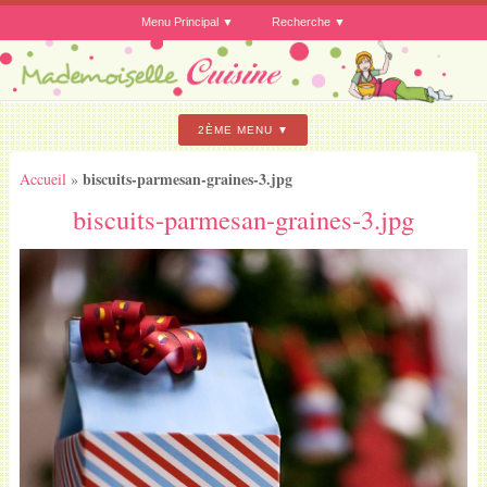
Menu Principal
Recherche
2ÈME MENU
biscuits-parmesan-graines-3.jpg
Accueil
»
biscuits-parmesan-graines-3.jpg