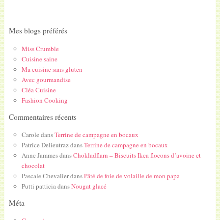
Mes blogs préférés
Miss Crumble
Cuisine saine
Ma cuisine sans gluten
Avec gourmandise
Cléa Cuisine
Fashion Cooking
Commentaires récents
Carole
dans
Terrine de campagne en bocaux
Patrice Delieutraz
dans
Terrine de campagne en bocaux
Anne Jammes
dans
Chokladflarn – Biscuits Ikea flocons d’avoine et
chocolat
Pascale Chevalier
dans
Pâté de foie de volaille de mon papa
Putti patticia
dans
Nougat glacé
Méta