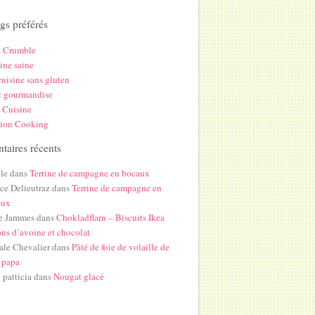
gs préférés
s Crumble
ine saine
uisine sans gluten
c gourmandise
 Cuisine
hion Cooking
aires récents
le
dans
Terrine de campagne en bocaux
ice Delieutraz
dans
Terrine de campagne en
aux
e Jammes
dans
Chokladflarn – Biscuits Ikea
ons d’avoine et chocolat
ale Chevalier
dans
Pâté de foie de volaille de
 papa
i patticia
dans
Nougat glacé