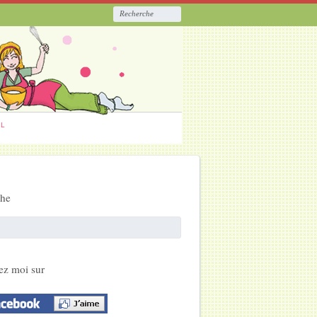
ËL
che
ez moi sur