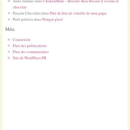
Anne Jammes
dans
Chokladflarn – Biscuits Ikea flocons d’avoine et
chocolat
Pascale Chevalier
dans
Pâté de foie de volaille de mon papa
Putti patticia
dans
Nougat glacé
Méta
Connexion
Flux des publications
Flux des commentaires
Site de WordPress-FR