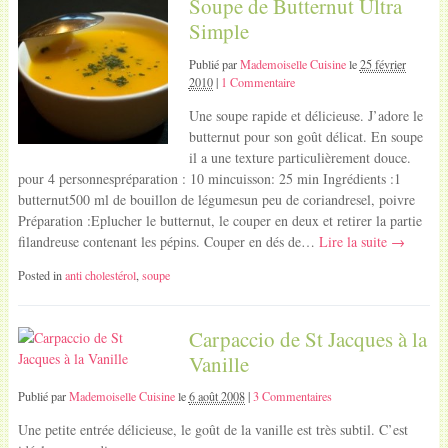
Soupe de Butternut Ultra
Simple
Publié par
Mademoiselle Cuisine
le
25 février
2010
|
1 Commentaire
Une soupe rapide et délicieuse. J’adore le
butternut pour son goût délicat. En soupe
il a une texture particulièrement douce.
pour 4 personnespréparation : 10 mincuisson: 25 min Ingrédients :1
butternut500 ml de bouillon de légumesun peu de coriandresel, poivre
Préparation :Eplucher le butternut, le couper en deux et retirer la partie
filandreuse contenant les pépins. Couper en dés de…
Lire la suite →
Posted in
anti cholestérol
,
soupe
Carpaccio de St Jacques à la
Vanille
Publié par
Mademoiselle Cuisine
le
6 août 2008
|
3 Commentaires
Une petite entrée délicieuse, le goût de la vanille est très subtil. C’est