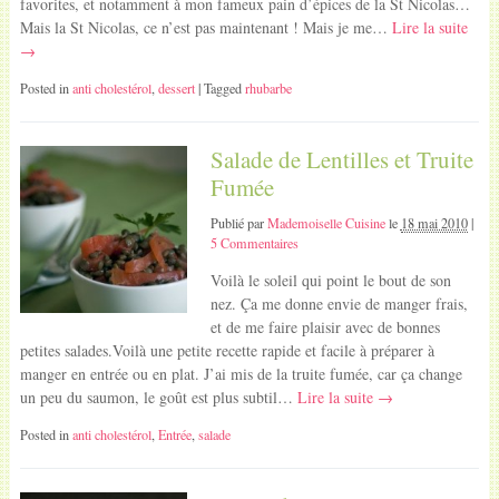
favorites, et notamment à mon fameux pain d’épices de la St Nicolas…
Mais la St Nicolas, ce n’est pas maintenant ! Mais je me…
Lire la suite
→
Posted in
anti cholestérol
,
dessert
| Tagged
rhubarbe
Salade de Lentilles et Truite
Fumée
Publié par
Mademoiselle Cuisine
le
18 mai 2010
|
5 Commentaires
Voilà le soleil qui point le bout de son
nez. Ça me donne envie de manger frais,
et de me faire plaisir avec de bonnes
petites salades.Voilà une petite recette rapide et facile à préparer à
manger en entrée ou en plat. J’ai mis de la truite fumée, car ça change
un peu du saumon, le goût est plus subtil…
Lire la suite →
Posted in
anti cholestérol
,
Entrée
,
salade