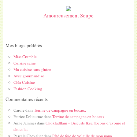
Amoureusement Soupe
Mes blogs préférés
Miss Crumble
Cuisine saine
Ma cuisine sans gluten
Avec gourmandise
Cléa Cuisine
Fashion Cooking
Commentaires récents
Carole
dans
Terrine de campagne en bocaux
Patrice Delieutraz
dans
Terrine de campagne en bocaux
Anne Jammes
dans
Chokladflarn – Biscuits Ikea flocons d’avoine et
chocolat
Pascale Chevalier
dans
Pâté de foie de volaille de mon papa