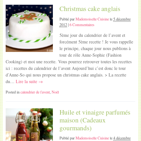
Christmas cake anglais
Publié par
Mademoiselle Cuisine
le
5 décembre
2012
|
6 Commentaires
5ème jour du calendrier de l’avent et
forcément 5ème recette ! Je vous rappelle
le principe, chaque jour nous publions à
tour de rôle Anne-Sophie (Fashion
Cooking) et moi une recette. Vous pourrez retrouver toutes les recettes
ici : recettes du calendrier de l’avent Aujourd’hui c’est donc le tour
d’Anne-So qui nous propose un christmas cake anglais. > La recette
du…
Lire la suite →
Posted in
calendrier de l'avent
,
Noël
Huile et vinaigre parfumés
maison (Cadeaux
gourmands)
Publié par
Mademoiselle Cuisine
le
4 décembre