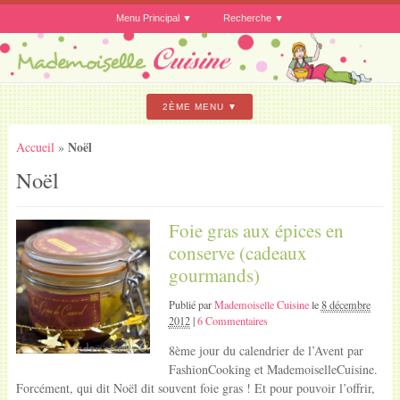
Menu Principal
Recherche
2ÈME MENU
Noël
Accueil
»
Noël
Foie gras aux épices en
conserve (cadeaux
gourmands)
Publié par
Mademoiselle Cuisine
le
8 décembre
2012
|
6 Commentaires
8ème jour du calendrier de l’Avent par
FashionCooking et MademoiselleCuisine.
Forcément, qui dit Noël dit souvent foie gras ! Et pour pouvoir l’offrir,