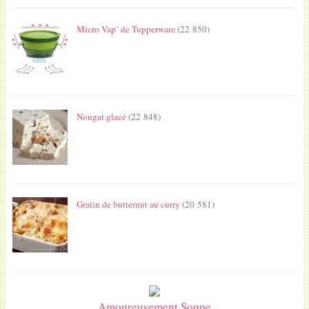
Micro Vap’ de Tupperware
(22 850)
Nougat glacé
(22 848)
Gratin de butternut au curry
(20 581)
Amoureusement Soupe