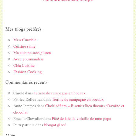
Mes blogs préférés
Miss Crumble
Cuisine saine
Ma cuisine sans gluten
Avec gourmandise
Cléa Cuisine
Fashion Cooking
Commentaires récents
Carole
dans
Terrine de campagne en bocaux
Patrice Delieutraz
dans
Terrine de campagne en bocaux
Anne Jammes
dans
Chokladflarn – Biscuits Ikea flocons d’avoine et
chocolat
Pascale Chevalier
dans
Pâté de foie de volaille de mon papa
Putti patticia
dans
Nougat glacé
Méta