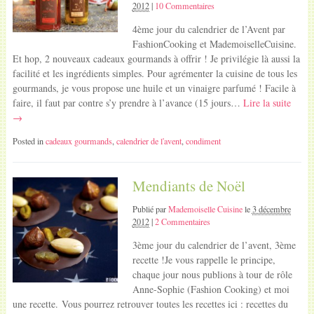
2012
|
10 Commentaires
4ème jour du calendrier de l’Avent par
FashionCooking et MademoiselleCuisine.
Et hop, 2 nouveaux cadeaux gourmands à offrir ! Je privilégie là aussi la
facilité et les ingrédients simples. Pour agrémenter la cuisine de tous les
gourmands, je vous propose une huile et un vinaigre parfumé ! Facile à
faire, il faut par contre s’y prendre à l’avance (15 jours…
Lire la suite
→
Posted in
cadeaux gourmands
,
calendrier de l'avent
,
condiment
Mendiants de Noël
Publié par
Mademoiselle Cuisine
le
3 décembre
2012
|
2 Commentaires
3ème jour du calendrier de l’avent, 3ème
recette !Je vous rappelle le principe,
chaque jour nous publions à tour de rôle
Anne-Sophie (Fashion Cooking) et moi
une recette. Vous pourrez retrouver toutes les recettes ici : recettes du