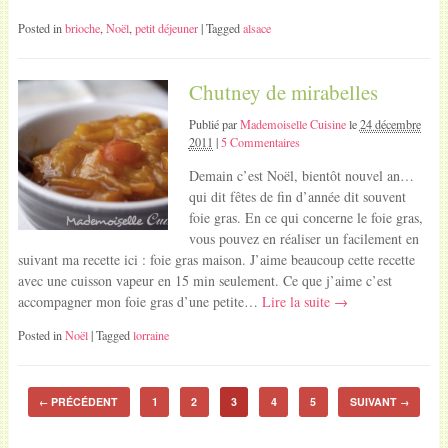
Posted in
brioche
,
Noël
,
petit déjeuner
| Tagged
alsace
Chutney de mirabelles
Publié par
Mademoiselle Cuisine
le
24 décembre
2011
|
5 Commentaires
Demain c’est Noël, bientôt nouvel an…
qui dit fêtes de fin d’année dit souvent
foie gras. En ce qui concerne le foie gras,
vous pouvez en réaliser un facilement en
suivant ma recette ici : foie gras maison. J’aime beaucoup cette recette
avec une cuisson vapeur en 15 min seulement. Ce que j’aime c’est
accompagner mon foie gras d’une petite…
Lire la suite →
Posted in
Noël
| Tagged
lorraine
PRÉCÉDENT
1
2
3
4
5
SUIVANT
←
→