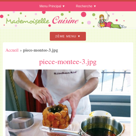
Menu Principal
Recherche
2ÈME MENU
piece-montee-3.jpg
Accueil
»
piece-montee-3.jpg