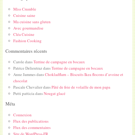
Miss Crumble
Cuisine saine
Ma cuisine sans gluten
Avec gourmandise
Cléa Cuisine
Fashion Cooking
Commentaires récents
Carole
dans
Terrine de campagne en bocaux
Patrice Delieutraz
dans
Terrine de campagne en bocaux
Anne Jammes
dans
Chokladflarn – Biscuits Ikea flocons d’avoine et
chocolat
Pascale Chevalier
dans
Pâté de foie de volaille de mon papa
Putti patticia
dans
Nougat glacé
Méta
Connexion
Flux des publications
Flux des commentaires
Site de WordPress-FR