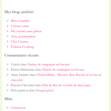
Mes blogs préférés
Miss Crumble
Cuisine saine
Ma cuisine sans gluten
Avec gourmandise
Cléa Cuisine
Fashion Cooking
Commentaires récents
Carole
dans
Terrine de campagne en bocaux
Patrice Delieutraz
dans
Terrine de campagne en bocaux
Anne Jammes
dans
Chokladflarn – Biscuits Ikea flocons d’avoine et
chocolat
Pascale Chevalier
dans
Pâté de foie de volaille de mon papa
Putti patticia
dans
Nougat glacé
Méta
Connexion