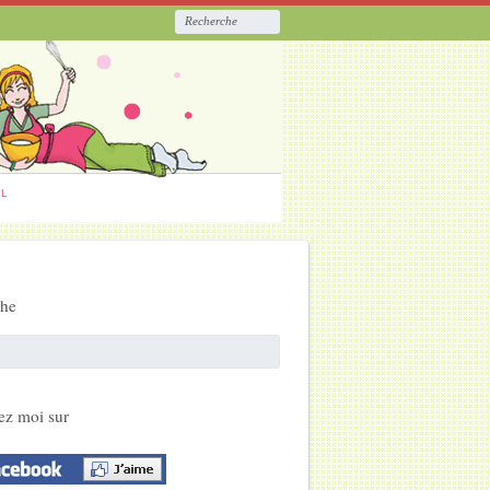
ËL
che
ez moi sur