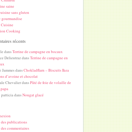
s Crumble
ine saine
uisine sans gluten
c gourmandise
 Cuisine
hion Cooking
aires récents
le
dans
Terrine de campagne en bocaux
ice Delieutraz
dans
Terrine de campagne en
aux
e Jammes
dans
Chokladflarn – Biscuits Ikea
ons d’avoine et chocolat
ale Chevalier
dans
Pâté de foie de volaille de
 papa
i patticia
dans
Nougat glacé
nexion
 des publications
 des commentaires