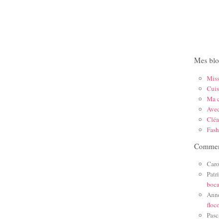
Mes blo
Mis
Cuis
Ma c
Ave
Cléa
Fas
Comment
Caro
Patr
boc
Ann
floc
Pasc