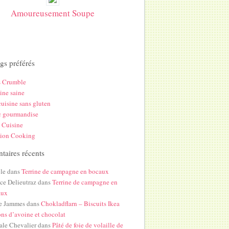
Amoureusement Soupe
gs préférés
s Crumble
ine saine
uisine sans gluten
c gourmandise
 Cuisine
hion Cooking
aires récents
le
dans
Terrine de campagne en bocaux
ice Delieutraz
dans
Terrine de campagne en
aux
e Jammes
dans
Chokladflarn – Biscuits Ikea
ons d’avoine et chocolat
ale Chevalier
dans
Pâté de foie de volaille de