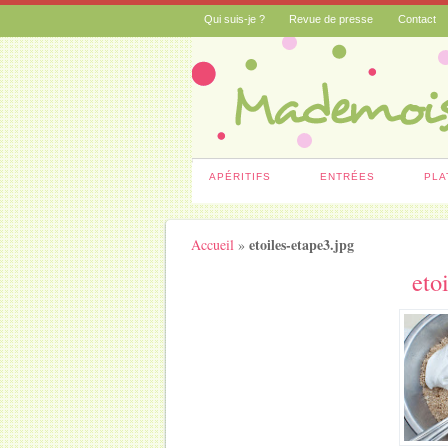
Qui suis-je ?
Revue de presse
Contact
APÉRITIFS
ENTRÉES
PLA
etoiles-etape3.jpg
Accueil
»
eto