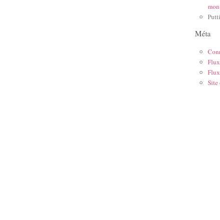
mon
Putt
Méta
Con
Flux
Flux
Site