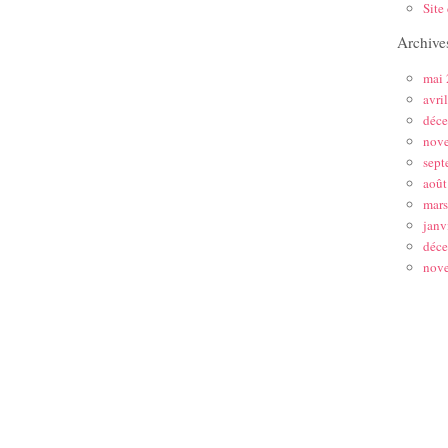
Site
Archive
mai
avri
déc
nov
sept
août
mar
janv
déc
nov