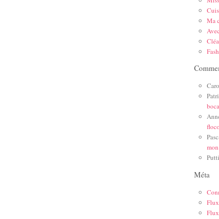
Mis
Cuis
Ma c
Ave
Cléa
Fas
Comment
Caro
Patr
boc
Ann
floc
Pasc
mon
Putt
Méta
Con
Flux
Flux