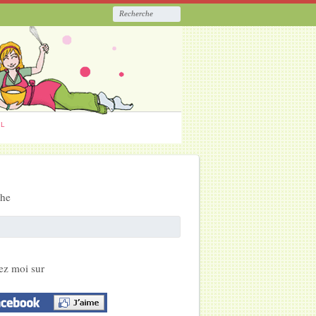
ËL
che
ez moi sur