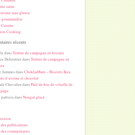
s Crumble
ine saine
uisine sans gluten
c gourmandise
 Cuisine
hion Cooking
aires récents
le
dans
Terrine de campagne en bocaux
ice Delieutraz
dans
Terrine de campagne en
aux
e Jammes
dans
Chokladflarn – Biscuits Ikea
ons d’avoine et chocolat
ale Chevalier
dans
Pâté de foie de volaille de
 papa
i patticia
dans
Nougat glacé
nexion
 des publications
 des commentaires