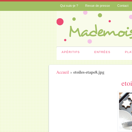
Qui suis-je ?
Revue de presse
Contact
APÉRITIFS
ENTRÉES
PLA
etoiles-etape8.jpg
Accueil
»
eto