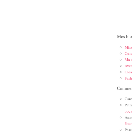
Mes blo
Mis
Cuis
Ma c
Ave
Cléa
Fas
Comment
Caro
Patr
boc
Ann
floc
Pasc