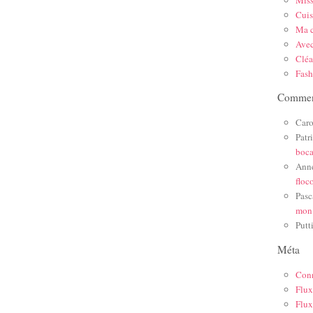
Mis
Cuis
Ma c
Ave
Cléa
Fas
Comment
Caro
Patr
boc
Ann
floc
Pasc
mon
Putt
Méta
Con
Flux
Flux