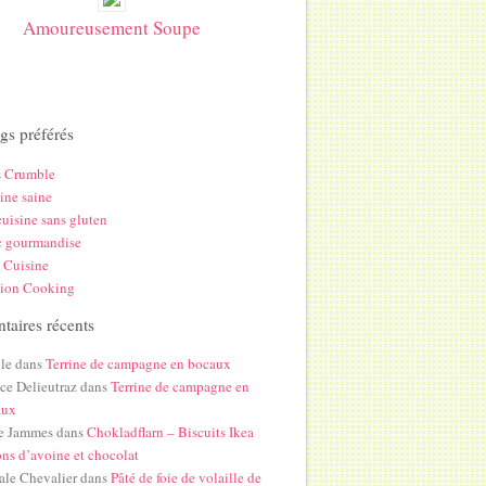
Amoureusement Soupe
gs préférés
s Crumble
ine saine
uisine sans gluten
c gourmandise
 Cuisine
hion Cooking
aires récents
le
dans
Terrine de campagne en bocaux
ice Delieutraz
dans
Terrine de campagne en
aux
e Jammes
dans
Chokladflarn – Biscuits Ikea
ons d’avoine et chocolat
ale Chevalier
dans
Pâté de foie de volaille de