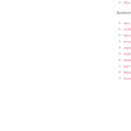
Site
Archive
mai
avri
déc
nov
sept
août
mar
janv
déc
nov