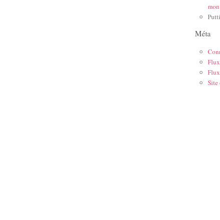
mon
Putt
Méta
Con
Flux
Flux
Site