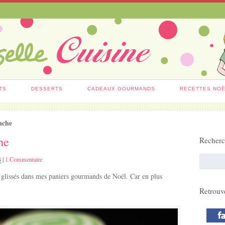
TS
DESSERTS
CADEAUX GOURMANDS
RECETTES NO
tache
he
Recher
4
|
1 Commentaire
is glissés dans mes paniers gourmands de Noël. Car en plus
Retrouv