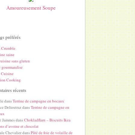
Amoureusement Soupe
gs préférés
s Crumble
ine saine
uisine sans gluten
c gourmandise
 Cuisine
hion Cooking
aires récents
le
dans
Terrine de campagne en bocaux
ice Delieutraz
dans
Terrine de campagne en
aux
e Jammes
dans
Chokladflarn – Biscuits Ikea
ons d’avoine et chocolat
ale Chevalier
dans
Pâté de foie de volaille de