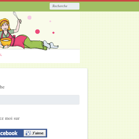
ËL
che
ez moi sur