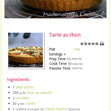
Tarte au thon
1
2
3
4
5
Plat
Plat
Servings
4
Prep Time
10
minutes
Cook Time
30
minutes
Passive Time
minutes
Ingredients
1
pâte brisée
200
thon au naturel
g de
2
tomates
50
comté
g de
1
crème fraiche
cuillère à soupe de
épaisse