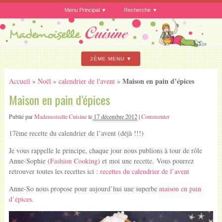
Menu Principal
Recherche
2ÈME MENU
Maison en pain d’épices
Accueil
»
Noël
»
calendrier de l'avent
»
Maison en pain d’épices
Publié par
Mademoiselle Cuisine
le
17 décembre 2012
|
Commenter
17ème recette du calendrier de l’avent (déjà !!!)
Je vous rappelle le principe, chaque jour nous publions à tour de rôle
Anne-Sophie (
Fashion Cooking
) et moi une recette. Vous pourrez
retrouver toutes les recettes ici :
recettes du calendrier de l’avent
Anne-So nous propose pour aujourd’hui une superbe
maison en pain
d’épices
.