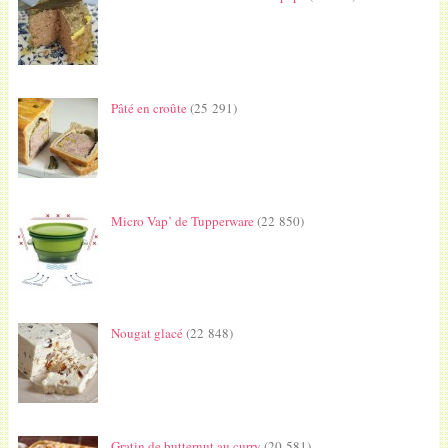
Pâté en croûte
(25 291)
Micro Vap’ de Tupperware
(22 850)
Nougat glacé
(22 848)
Gratin de butternut au curry
(20 581)