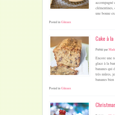
accompagné d’
clémentines,
une bonne ex
Posted in
Gâteaux
Cake à la
Publié par
Made
Encore une re
glace à la ba
bananes qui é
très mûres, j
bananes bien
Posted in
Gâteaux
Christmas