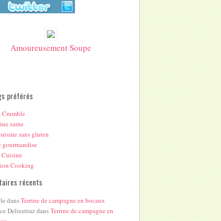
Amoureusement Soupe
gs préférés
s Crumble
ine saine
uisine sans gluten
c gourmandise
 Cuisine
hion Cooking
aires récents
le
dans
Terrine de campagne en bocaux
ice Delieutraz
dans
Terrine de campagne en
aux