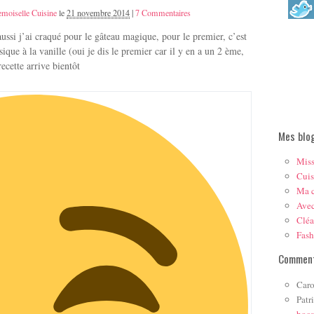
moiselle Cuisine
le
21 novembre 2014
|
7 Commentaires
ussi j’ai craqué pour le gâteau magique, pour le premier, c’est
sique à la vanille (oui je dis le premier car il y en a un 2 ème,
recette arrive bientôt
Mes blo
Mis
Cuis
Ma c
Ave
Cléa
Fas
Comment
Caro
Patr
boc