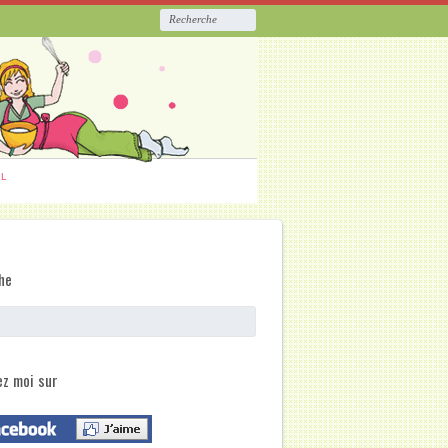
ËL
he
ez moi sur