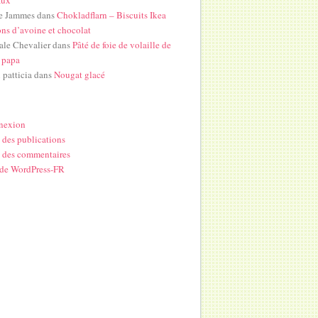
e Jammes
dans
Chokladflarn – Biscuits Ikea
ons d’avoine et chocolat
ale Chevalier
dans
Pâté de foie de volaille de
 papa
i patticia
dans
Nougat glacé
nexion
 des publications
 des commentaires
 de WordPress-FR