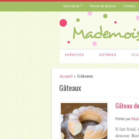
Qui suis-je ?
Revue de presse
Contact
APÉRITIFS
ENTRÉES
PLA
Gâteaux
Accueil
»
Gâteaux
Gâteau de
Publié par
Made
Il fait froid,
douceur. Rie