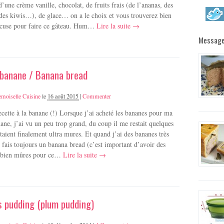
une crème vanille, chocolat, de fruits frais (de l’ananas, des
 des kiwis…), de glace… on a le choix et vous trouverez bien
cuse pour faire ce gâteau. Hum…
Lire la suite →
Message
 banane / Banana bread
moiselle Cuisine
le
16 août 2015
|
Commenter
cette à la banane (!) Lorsque j’ai acheté les bananes pour ma
nane, j’ai vu un peu trop grand, du coup il me restait quelques
taient finalement ultra mures. Et quand j’ai des bananes très
e fais toujours un banana bread (c’est important d’avoir des
 bien mûres pour ce…
Lire la suite →
 pudding (plum pudding)