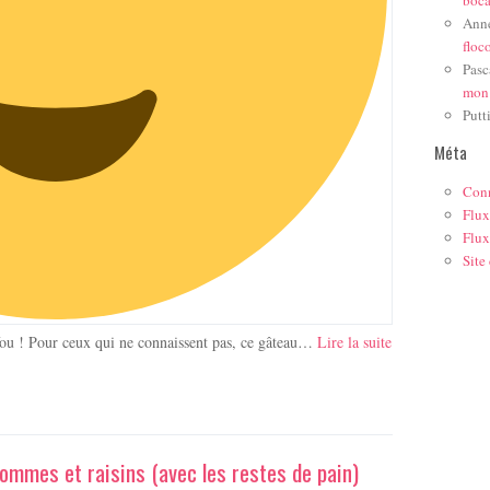
Ann
floc
Pasc
mon
Putt
Méta
Con
Flux
Flux
Site
 fou ! Pour ceux qui ne connaissent pas, ce gâteau…
Lire la suite
ommes et raisins (avec les restes de pain)