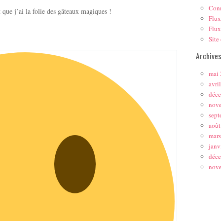
Con
t que j’ai la folie des gâteaux magiques !
Flux
Flux
Site
Archive
mai
avri
déc
nov
sept
août
mar
janv
déc
nov