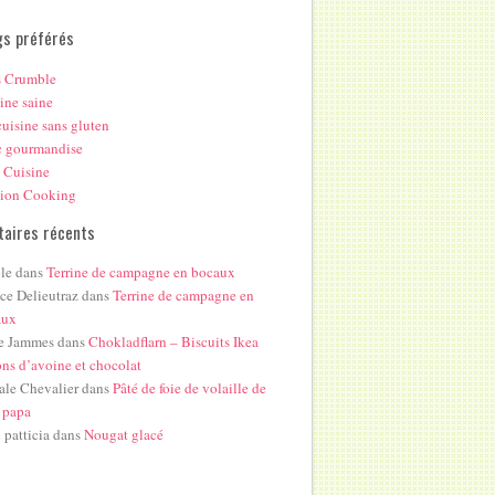
gs préférés
s Crumble
ine saine
uisine sans gluten
c gourmandise
 Cuisine
hion Cooking
aires récents
le
dans
Terrine de campagne en bocaux
ice Delieutraz
dans
Terrine de campagne en
aux
e Jammes
dans
Chokladflarn – Biscuits Ikea
ons d’avoine et chocolat
ale Chevalier
dans
Pâté de foie de volaille de
 papa
i patticia
dans
Nougat glacé