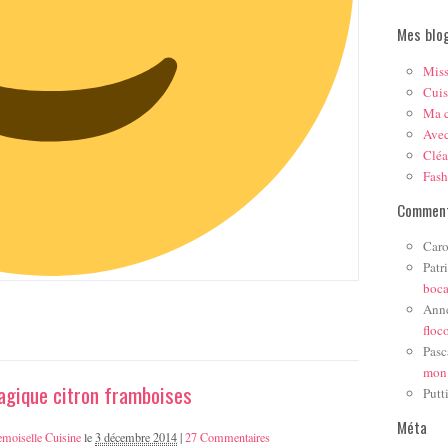
Mes blo
Mis
Cuis
Ma c
Ave
Cléa
Fas
Comment
Caro
Patr
boc
Ann
floc
Pasc
mon
gique citron framboises
Putt
Méta
moiselle Cuisine
le
3 décembre 2014
|
27 Commentaires