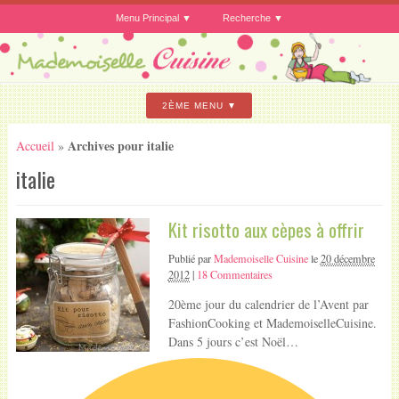
Menu Principal
Recherche
2ÈME MENU
Archives pour italie
Accueil
»
italie
Kit risotto aux cèpes à offrir
Publié par
Mademoiselle Cuisine
le
20 décembre
2012
|
18 Commentaires
20ème jour du calendrier de l’Avent par
FashionCooking et MademoiselleCuisine.
Dans 5 jours c’est Noël…