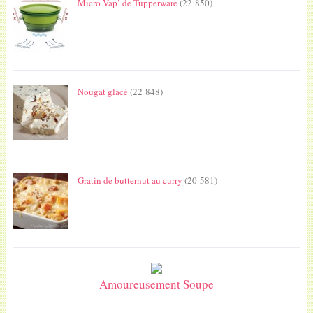
Micro Vap’ de Tupperware
(22 850)
Nougat glacé
(22 848)
Gratin de butternut au curry
(20 581)
Amoureusement Soupe