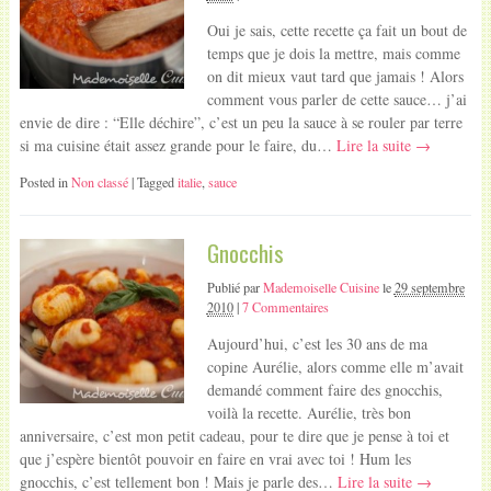
Oui je sais, cette recette ça fait un bout de
temps que je dois la mettre, mais comme
on dit mieux vaut tard que jamais ! Alors
comment vous parler de cette sauce… j’ai
envie de dire : “Elle déchire”, c’est un peu la sauce à se rouler par terre
si ma cuisine était assez grande pour le faire, du…
Lire la suite →
Posted in
Non classé
| Tagged
italie
,
sauce
Gnocchis
Publié par
Mademoiselle Cuisine
le
29 septembre
2010
|
7 Commentaires
Aujourd’hui, c’est les 30 ans de ma
copine Aurélie, alors comme elle m’avait
demandé comment faire des gnocchis,
voilà la recette. Aurélie, très bon
anniversaire, c’est mon petit cadeau, pour te dire que je pense à toi et
que j’espère bientôt pouvoir en faire en vrai avec toi ! Hum les
gnocchis, c’est tellement bon ! Mais je parle des…
Lire la suite →