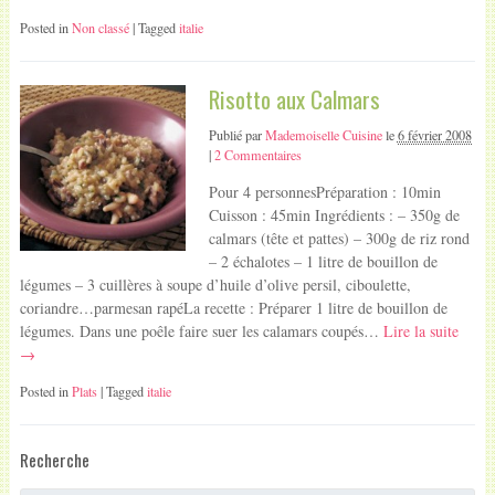
Posted in
Non classé
| Tagged
italie
Risotto aux Calmars
Publié par
Mademoiselle Cuisine
le
6 février 2008
|
2 Commentaires
Pour 4 personnesPréparation : 10min
Cuisson : 45min Ingrédients : – 350g de
calmars (tête et pattes) – 300g de riz rond
– 2 échalotes – 1 litre de bouillon de
légumes – 3 cuillères à soupe d’huile d’olive persil, ciboulette,
coriandre…parmesan rapéLa recette : Préparer 1 litre de bouillon de
légumes. Dans une poêle faire suer les calamars coupés…
Lire la suite
→
Posted in
Plats
| Tagged
italie
Recherche