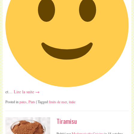
et…
Lire la suite →
Posted in
pates
,
Plats
| Tagged
fruits de mer
,
italie
Tiramisu
Publié par
Mademoiselle Cuisine
le
18 octobre