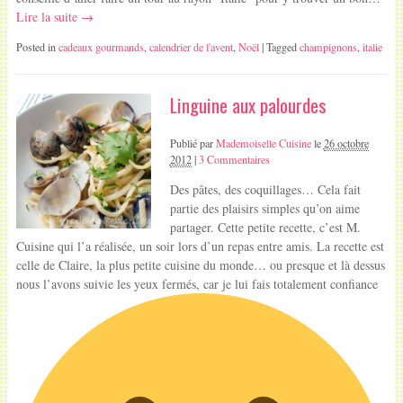
Lire la suite →
Posted in
cadeaux gourmands
,
calendrier de l'avent
,
Noël
| Tagged
champignons
,
italie
Linguine aux palourdes
Publié par
Mademoiselle Cuisine
le
26 octobre
2012
|
3 Commentaires
Des pâtes, des coquillages… Cela fait
partie des plaisirs simples qu’on aime
partager. Cette petite recette, c’est M.
Cuisine qui l’a réalisée, un soir lors d’un repas entre amis. La recette est
celle de Claire, la plus petite cuisine du monde… ou presque et là dessus
nous l’avons suivie les yeux fermés, car je lui fais totalement confiance