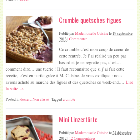
Crumble quetsches figues
Publié par
Mademoiselle Cuisine
le
19 septembre
2013
|
Commenter
Ce crumble c’est mon coup de coeur de
cette rentrée. Je l’ai réalisé un peu par
hasard et je ne regrette pas, c’est…
comment dire… une tuerie ! Il faut reconnaitre que si j’ai fait cette
recette, c’est en partie grâce à M. Cuisine. Je vous explique : nous
avions acheté au marché des figues et des quetsches ce week-end,…
Lire
la suite →
Posted in
dessert
,
Non classé
| Tagged
crumble
Mini Linzertörte
Publié par
Mademoiselle Cuisine
le
24 décembre
2012
|
12 Commentaires