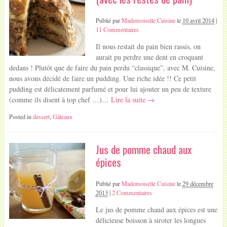
Publié par
Mademoiselle Cuisine
le
10 avril 2014
|
11 Commentaires
Il nous restait du pain bien rassis, on
aurait pu perdre une dent en croquant
dedans ! Plutôt que de faire du pain perdu “classique”, avec M. Cuisine,
nous avons décidé de faire un pudding. Une riche idée !! Ce petit
pudding est délicatement parfumé et pour lui ajouter un peu de texture
(comme ils disent à top chef …)…
Lire la suite →
Posted in
dessert
,
Gâteaux
Jus de pomme chaud aux
épices
Publié par
Mademoiselle Cuisine
le
29 décembre
2013
|
2 Commentaires
Le jus de pomme chaud aux épices est une
délicieuse boisson à siroter les longues