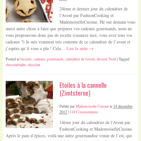
24ème et dernier jour du calendrier de
l’Avent par FashionCooking et
MademoiselleCuisine. Hé oui demain vous
aurez autre chose à faire que préparer vos cadeaux gourmands, nous ne
vous proposerons donc pas de recette (rassurez moi, vous avez tous vos
cadeaux ?) Je suis vraiment très contente de ce calendrier de l’avent et
j’espère qu’il vous a plu ! Cela…
Lire la suite →
Posted in
biscuits
,
cadeaux gourmands
,
calendrier de l'avent
,
dessert
,
Noël
| Tagged
chocolablajhe
,
chocolat
Etoiles à la cannelle
(Zimtsterne)
Publié par
Mademoiselle Cuisine
le
14 décembre
2012
|
114 Commentaires
14ème jour du calendrier de l’Avent par
FashionCooking et MademoiselleCuisine.
Après le pain d’épices, voilà une autre gourmandise venue de l’est, qui