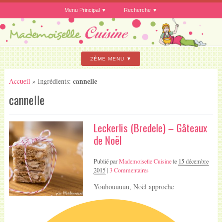
Menu Principal
Recherche
2ÈME MENU
cannelle
Accueil
» Ingrédients:
cannelle
Leckerlis (Bredele) – Gâteaux
de Noël
Publié par
Mademoiselle Cuisine
le
15 décembre
2015
|
3 Commentaires
Youhouuuuu, Noël approche