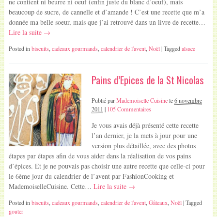
ne contient ni beurre ni oeuf (enfin juste du blanc d’oeuf), mais
beaucoup de sucre, de cannelle et d’amande ! C’est une recette que m’a
donnée ma belle soeur, mais que j’ai retrouvé dans un livre de recette…
Lire la suite →
Posted in
biscuits
,
cadeaux gourmands
,
calendrier de l'avent
,
Noël
| Tagged
alsace
Pains d’Epices de la St Nicolas
Publié par
Mademoiselle Cuisine
le
6 novembre
2011
|
105 Commentaires
Je vous avais déjà présenté cette recette
l’an dernier, je la mets à jour pour une
version plus détaillée, avec des photos
étapes par étapes afin de vous aider dans la réalisation de vos pains
d’épices. Et je ne pouvais pas choisir une autre recette que celle-ci pour
le 6ème jour du calendrier de l’avent par FashionCooking et
MademoiselleCuisine. Cette…
Lire la suite →
Posted in
biscuits
,
cadeaux gourmands
,
calendrier de l'avent
,
Gâteaux
,
Noël
| Tagged
gouter